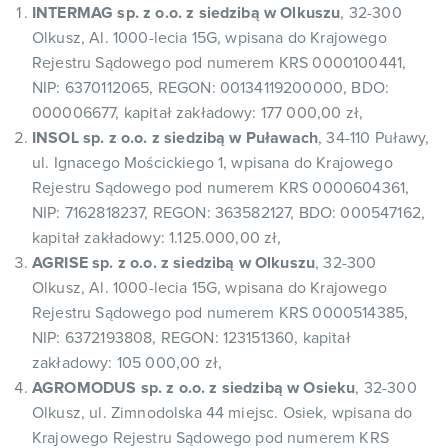
INTERMAG sp. z o.o. z siedzibą w Olkuszu
, 32-300
Olkusz, Al. 1000-lecia 15G, wpisana do Krajowego
Rejestru Sądowego pod numerem KRS 0000100441,
NIP: 6370112065, REGON: 00134119200000, BDO:
000006677, kapitał zakładowy: 177 000,00 zł,
INSOL sp. z o.o. z siedzibą w Puławach
, 34-110 Puławy,
ul. Ignacego Mościckiego 1, wpisana do Krajowego
Rejestru Sądowego pod numerem KRS 0000604361,
NIP: 7162818237, REGON: 363582127, BDO: 000547162,
kapitał zakładowy: 1.125.000,00 zł,
AGRISE sp. z o.o. z siedzibą w Olkuszu
, 32-300
Olkusz, Al. 1000-lecia 15G, wpisana do Krajowego
Rejestru Sądowego pod numerem KRS 0000514385,
NIP: 6372193808, REGON: 123151360, kapitał
zakładowy: 105 000,00 zł,
AGROMODUS sp. z o.o. z siedzibą w Osieku
, 32-300
Olkusz, ul. Zimnodolska 44 miejsc. Osiek, wpisana do
Krajowego Rejestru Sądowego pod numerem KRS