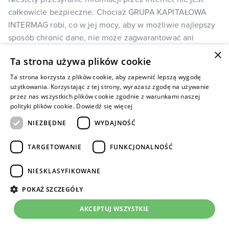
całkowicie bezpieczne. Chociaż GRUPA KAPITAŁOWA
INTERMAG robi, co w jej mocy, aby w możliwie najlepszy
sposób chronić dane, nie może zagwarantować ani
zapewnić bezpieczeństwa danych przesyłanych do jej
×
Ta strona używa plików cookie
witryny internetowej, a wszelkie takie przypadki
przesyłania odbywają się na Państwa ryzyko. Po
Ta strona korzysta z plików cookie, aby zapewnić lepszą wygodę
użytkowania. Korzystając z tej strony, wyrażasz zgodę na używanie
otrzymaniu przez GRUPĘ KAPITAŁOWĄ INTERMAG takich
przez nas wszystkich plików cookie zgodnie z warunkami naszej
informacji będzie ona stosować rygorystyczne procedury i
polityki plików cookie.
Dowiedź się więcej
funkcje bezpieczeństwa, które stanowią próbę
NIEZBĘDNE
WYDAJNOŚĆ
przeciwdziałania przypadkom nieautoryzowanego
dostępu.
TARGETOWANIE
FUNKCJONALNOŚĆ
Należy pamiętać, że inne witryny internetowe, które są
NIESKLASYFIKOWANE
połączone z Witrynami lub z wiadomościami e–mail od
POKAŻ SZCZEGÓŁY
podmiotów z GRUPY KAPITAŁOWEJ INTERMAG mogą
zawierać postanowienia dotyczące ochrony prywatności,
AKCEPTUJ WSZYSTKIE
które różnią się od przepisów zawartych w niniejszej