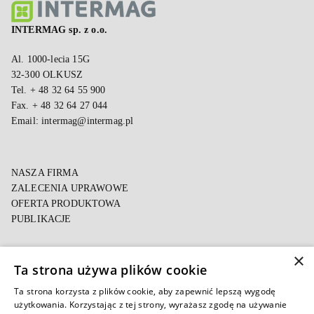
INTERMAG sp. z o.o.
Al. 1000-lecia 15G
32-300 OLKUSZ
Tel. + 48 32 64 55 900
Fax. + 48 32 64 27 044
Email:
intermag@intermag.pl
NASZA FIRMA
ZALECENIA UPRAWOWE
OFERTA PRODUKTOWA
PUBLIKACJE
×
POLITYKA PRYWATNOŚCI
Ta strona używa plików cookie
POLITYKA COOKIES
E-FAKTURA
Ta strona korzysta z plików cookie, aby zapewnić lepszą wygodę
użytkowania. Korzystając z tej strony, wyrażasz zgodę na używanie