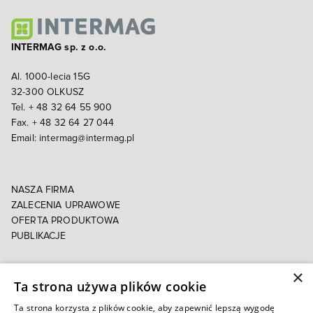
INTERMAG sp. z o.o.
Al. 1000-lecia 15G
32-300 OLKUSZ
Tel. + 48 32 64 55 900
Fax. + 48 32 64 27 044
Email:
intermag@intermag.pl
NASZA FIRMA
ZALECENIA UPRAWOWE
OFERTA PRODUKTOWA
PUBLIKACJE
×
POLITYKA PRYWATNOŚCI
Ta strona używa plików cookie
POLITYKA COOKIES
E-FAKTURA
Ta strona korzysta z plików cookie, aby zapewnić lepszą wygodę