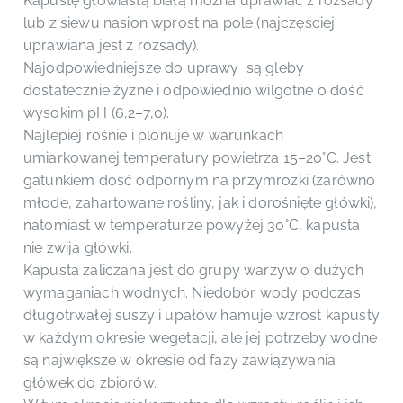
Kapustę głowiastą białą można uprawiać z rozsady
lub z siewu nasion wprost na pole (najczęściej
uprawiana jest z rozsady).
Najodpowiedniejsze do uprawy są gleby
dostatecznie żyzne i odpowiednio wilgotne o dość
wysokim pH (6,2–7,0).
Najlepiej rośnie i plonuje w warunkach
umiarkowanej temperatury powietrza 15–20°C. Jest
gatunkiem dość odpornym na przymrozki (zarówno
młode, zahartowane rośliny, jak i dorośnięte główki),
natomiast w temperaturze powyżej 30°C, kapusta
nie zwija główki.
Kapusta zaliczana jest do grupy warzyw o dużych
wymaganiach wodnych. Niedobór wody podczas
długotrwałej suszy i upałów hamuje wzrost kapusty
w każdym okresie wegetacji, ale jej potrzeby wodne
są największe w okresie od fazy zawiązywania
główek do zbiorów.