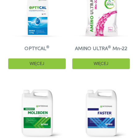
przed rozpoczęciem tworzenia się główek –
®
wzmocnienia azotem (
PLONVIT
NITRO
).
W okresie formowania się główek, wskazane jest
kilkakrotne dolistne dokarmianie roślin potasem
®
(
PLONVIT
KALI
) i wapniem
®
®
(
OPTY
CAL
lub
WAPNOVIT
TURBO
).
®
®
OPTYCAL
AMINO ULTRA
Mn-22
Ważną rolę w nawożeniu kapusty odgrywają
™
także magnez i siarka (
MIKROKOMPLEX
) oraz
WIĘCEJ
WIĘCEJ
mikroelementy, a zwłaszcza bor
®
®
(
BORMAX
lub
BORMAX
TURBO
), molibden
®
(
MIKROVIT
MOLIBDEN
) oraz intensyfikujący
™
fotosyntezę mangan (
MIKROCHELAT
Mn-
®
13
lub
MIKROVIT
MANGAN
).
Dodatkowo przewidziano zastosowanie
®
®
stymulatorów
TYTANIT
i
OPTYSIL
, w celu
intensyfikacji fotosyntezy i pobierania składników
pokarmowych oraz zwiększenia odporności roślin