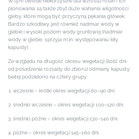
W tym okresie niekorzystne dla wzrostu roślin i ich
plonowania są także zbyt duże wahania wilgotności
gleby, które mogą być przyczyną pękania główek.
Bardzo szkodliwy jest również nadmiar wody w
glebie i wysoki poziom wody gruntowej (nadmiar
wody w glebie, sprzyja m.in. występowaniu kiły
kapusty).
Ze względu na długość okresu wegetacji (ilość dni
od posadzenia rozsady do zbioru) odmiany kapusty
białej podzielono na cztery grupy:
wczesne – krótki okres wegetacji 60–90 dni
średnio wczesne – okres wegetacji 100–120 dni
średnio późne – okres wegetacji 130–140 dni
późne – okres wegetacji 145–160 dni.