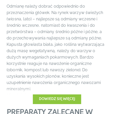
Odmianę należy dobrać odpowiednio do
przeznaczenia główek. Na rynek warzyw świeżych
(wiosna, lato) – najlepsze są odmiany wczesne i
średnio wczesne, natomiast do kwaszenia i do
przetwórstwa – odmiany średnio późne i późne, a
do przechowywania najlepsze są odmiany późne.
Kapusta głowiasta biała, jako roślina wytwarzająca
dużą masę wegetatywną, należy do warzyw o
dużych wymaganiach pokarmowych. Bardzo
korzystnie reaguje na nawożenie organiczne
(obornik, kompost lub nawozy zielone). Do
uzyskania wysokich plonów, konieczne jest
uzupełnienie nawożenia organicznego nawozami
mineralnymi.
Niezależnie od doglebowego nawożenia
DOWIEDZ SIĘ WIĘCEJ
organicznego i mineralnego, kapusta wymaga
dokarmiania dolistnego.
PREPARATY ZALECANE W