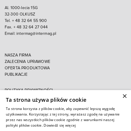
Al. 1000-lecia 15G
32-300 OLKUSZ
Tel. + 48 32 64 55 900
Fax. + 48 32 64 27 044
Email:
intermag@intermag.pl
NASZA FIRMA
ZALECENIA UPRAWOWE
OFERTA PRODUKTOWA
PUBLIKACJE
POLITYKA PRYWATNOŚCI
×
POLITYKA COOKIES
Ta strona używa plików cookie
E-FAKTURA
Ta strona korzysta z plików cookie, aby zapewnić lepszą wygodę
użytkowania. Korzystając z tej strony, wyrażasz zgodę na używanie
Autoryzowany e-sklep
przez nas wszystkich plików cookie zgodnie z warunkami naszej
polityki plików cookie.
Dowiedź się więcej