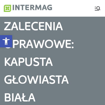
Intermag
Producent nawozów
dolistnych i biostymulatorów
ZALECENIA
Otwórz pasek narzędzi
UPRAWOWE:
KAPUSTA
GŁOWIASTA
BIAŁA