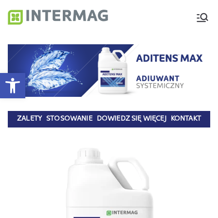
Intermag
Producent nawozów
dolistnych i biostymulatorów
Otwórz pasek narzędzi
ZALETY
STOSOWANIE
DOWIEDZ SIĘ WIĘCEJ
KONTAKT