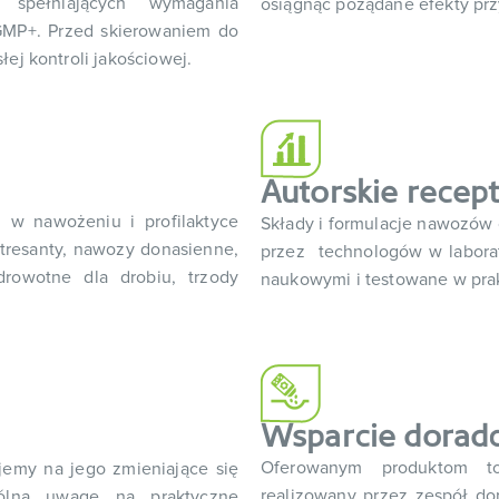
spełniających wymagania
osiągnąć pożądane efekty prz
GMP+. Przed skierowaniem do
ej kontroli jakościowej.
Autorskie recep
 w nawożeniu i profilaktyce
Składy i formulacje nawozów 
stresanty, nawozy donasienne,
przez technologów w labora
drowotne dla drobiu, trzody
naukowymi i testowane w prak
Wsparcie dorad
Oferowanym produktom to
jemy na jego zmieniające się
realizowany przez zespół d
ólną uwagę na praktyczne