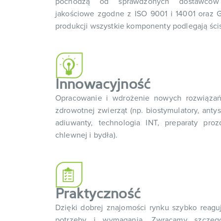
pochodzą od sprawdzonych dostawców 
jakościowe zgodne z ISO 9001 i 14001 oraz 
produkcji wszystkie komponenty podlegają ścisł
Innowacyjność
Opracowanie i wdrożenie nowych rozwiązań
zdrowotnej zwierząt (np. biostymulatory, anty
adiuwanty, technologia INT, preparaty proz
chlewnej i bydła).
Praktyczność
Dzięki dobrej znajomości rynku szybko reagu
potrzeby i wymagania. Zwracamy szczeg