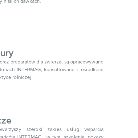
y niskich dawkach.
tury
oraz preparatów dla zwierząt są opracowywane
toriach INTERMAG, konsultowane z ośrodkami
tyce rolniczej.
cze
warzyszy szeroki zakres usług wsparcia
oradców INTERMAG, w tym: szkolenia, pokazy