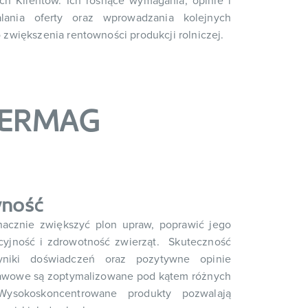
ych Klientów. Ich rosnące wymagania, opinie i
alania oferty oraz wprowadzania kolejnych
 zwiększenia rentowności produkcji rolniczej.
NTERMAG
wność
nacznie zwiększyć plon upraw, poprawić jego
cyjność i zdrowotność zwierząt. Skuteczność
yniki doświadczeń oraz pozytywne opinie
rawowe są zoptymalizowane pod kątem różnych
Wysokoskoncentrowane produkty pozwalają