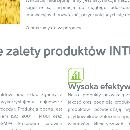
Wartością nadrzędną firmy jest satysfakcja nasz
sugestie są inspiracją do ciągłego udoskon
innowacyjnych rozwiązań, przyczyniających się do
Zapraszamy do współpracy
 zalety produktów I
Wysoka efekty
duktów oraz skład zgodny z
Nasze produkty pozwalają z
wykorzystujemy najnowsze
jakość oraz podnieść produk
ocedur. Produkcja oparta jest
produktów potwierdzają w
kiem ISO 9001 i 14001 oraz
użytkowników. Zalecenia up
h GMP+. Stosowane surowce
warunków klimatycznych. 