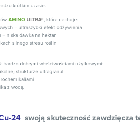
rdzo krótkim czasie.
ozów
AMINO
ULTRA®
, które cechuje:
ych – ultraszybki efekt odżywienia
 – niska dawka na hektar
kach silnego stresu roślin
eż bardzo dobrymi właściwościami użytkowymi:
alnej strukturze ultragranul
grochemikaliami
ika z wodą.
Cu-24
swoją skuteczność zawdzięcza
t