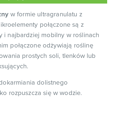
zny
w formie ultragranulatu z
mikroelementy połączone są z
y i najbardziej mobilny w roślinach
nim połączone odżywiają roślinę
owania prostych soli, tlenków lub
ksujących.
dokarmiania dolistnego
bko rozpuszcza się w wodzie.