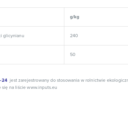
g/kg
i glicynianu
240
50
-24
jest zarejestrowany do stosowania w rolnictwie ekologic
 się na liście
www.inputs.eu