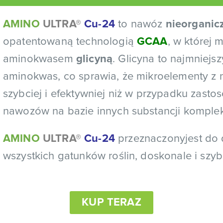
AMINO
ULTRA®
Cu-24
to nawóz
nieorganic
opatentowaną technologią
GCAA
, w której 
aminokwasem
glicyną
. Glicyna to najmniejsz
aminokwas, co sprawia, że mikroelementy z 
szybciej i efektywniej niż w przypadku zastos
nawozów na bazie innych substancji komple
AMINO
ULTRA®
Cu-24
przeznaczonyjest do 
wszystkich gatunków roślin, doskonale i szy
KUP TERAZ