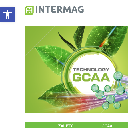
Otwórz pasek narzędzi
Intermag
Producent nawozów do
ZALETY
GCAA