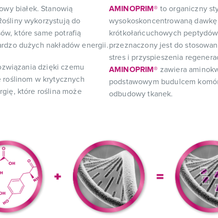
wy białek. Stanowią
AMINOPRIM®
to organiczny sty
ośliny wykorzystują do
wysokoskoncentrowaną dawkę 
w, które same potrafią
krótkołańcuchowych peptydów
ardzo dużych nakładów energii.
przeznaczony jest do stosowani
stres i przyspieszenia regener
rozwiązania dzięki czemu
AMINOPRIM®
zawiera aminokwa
 roślinom w krytycznych
podstawowym budulcem komórek
gię, które roślina może
odbudowy tkanek.