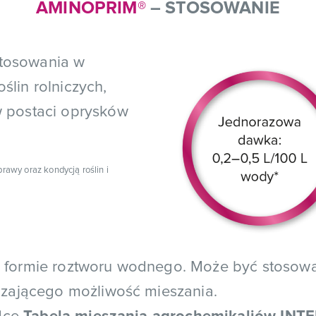
AMINOPRIM®
– STOSOWANIE
stosowania w
lin rolniczych,
w postaci oprysków
awy oraz kondycją roślin i
w formie roztworu wodnego. Może być stosowan
dzającego możliwość mieszania.