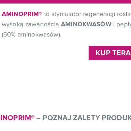
AMINOPRIM®
to stymulator regeneracji rośl
wysoką zawartością
AMINOKWASÓW
i pept
(50% aminokwasów).
KUP TERA
INOPRIM®
– POZNAJ ZALETY PRODU