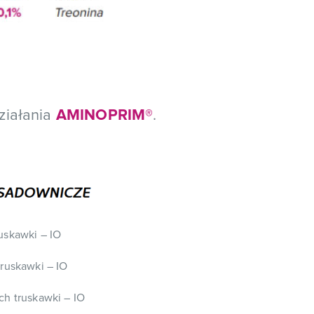
ziałania
AMINOPRIM®
.
uskawki – IO
truskawki – IO
ch truskawki – IO