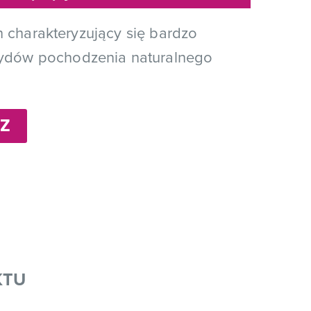
in charakteryzujący się bardzo
ydów pochodzenia naturalnego
Z
KTU