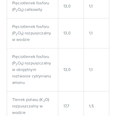
Pięciotlenek fosforu
13,0
1,1
(P
O
) całkowity
2
5
Pięciotlenek fosforu
(P
O
) rozpuszczalny
13,0
1,1
2
5
w wodzie
Pięciotlenek fosforu
(P
O
) rozpuszczalny
2
5
w obojętnym
13,0
1,1
roztworze cytrynianu
amonu
Tlenek potasu (K
O)
2
rozpuszczalny w
17,7
1,5
wodzie