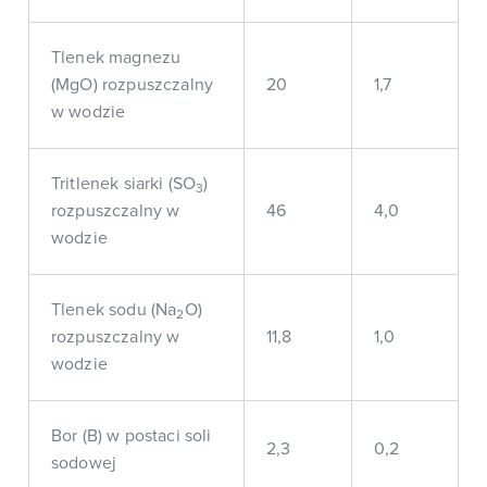
Tlenek magnezu
(MgO) rozpuszczalny
20
1,7
w wodzie
Tritlenek siarki (SO
)
3
rozpuszczalny w
46
4,0
wodzie
Tlenek sodu (Na
O)
2
rozpuszczalny w
11,8
1,0
wodzie
Bor (B) w postaci soli
2,3
0,2
sodowej