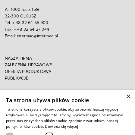
Al. 1000-lecia 15G
32-300 OLKUSZ
Tel. + 48 32 64 55 900
Fax. + 48 32 64 27 044
Email:
intermag@intermag.pl
NASZA FIRMA
ZALECENIA UPRAWOWE
OFERTA PRODUKTOWA
PUBLIKACJE
×
POLITYKA PRYWATNOŚCI
Ta strona używa plików cookie
POLITYKA COOKIES
E-FAKTURA
Ta strona korzysta z plików cookie, aby zapewnić lepszą wygodę
użytkowania. Korzystając z tej strony, wyrażasz zgodę na używanie
przez nas wszystkich plików cookie zgodnie z warunkami naszej
Autoryzowany e-sklep
polityki plików cookie.
Dowiedź się więcej