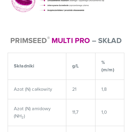
®
PRIMSEED
MULTI PRO
– SKŁAD
%
Składniki
g/L
(m/m)
Azot (N) całkowity
21
1,8
Azot (N) amidowy
11,7
1,0
(NH
)
2