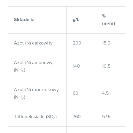
%
Składniki
g/L
(m/m)
Azot (N) całkowity
200
15,0
Azot (N) amonowy
140
10,5
(NH
)
4
Azot (N) mocznikowy
60
4,5
(NH
)
2
Tritlenek siarki (SO
)
760
57,5
3