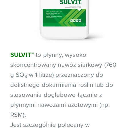
SULVIT
™
to płynny, wysoko
skoncentrowany nawóz siarkowy (760
g SO
w 1 litrze) przeznaczony do
3
dolistnego dokarmiania roślin lub do
stosowania doglebowo łącznie z
płynnymi nawozami azotowymi (np.
RSM).
Jest szczególnie polecany w