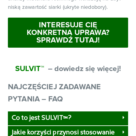
niską zawartość siarki (ukryte niedobory).
INTERESUJE CIĘ
KONKRETNA UPRAWA?
SPRAWDŹ TUTAJ!
SULVIT
™
– dowiedz się więcej!
NAJCZĘŚCIEJ ZADAWANE
PYTANIA – FAQ
Co to jest SULVIT™?
Jakie korzyści przynosi stosowanie