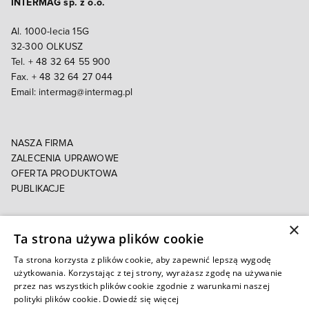
INTERMAG sp. z o.o.
Al. 1000-lecia 15G
32-300 OLKUSZ
Tel. + 48 32 64 55 900
Fax. + 48 32 64 27 044
Email:
intermag@intermag.pl
NASZA FIRMA
ZALECENIA UPRAWOWE
OFERTA PRODUKTOWA
PUBLIKACJE
×
POLITYKA PRYWATNOŚCI
Ta strona używa plików cookie
POLITYKA COOKIES
E-FAKTURA
Ta strona korzysta z plików cookie, aby zapewnić lepszą wygodę
użytkowania. Korzystając z tej strony, wyrażasz zgodę na używanie
przez nas wszystkich plików cookie zgodnie z warunkami naszej
Autoryzowany e-sklep
polityki plików cookie.
Dowiedź się więcej