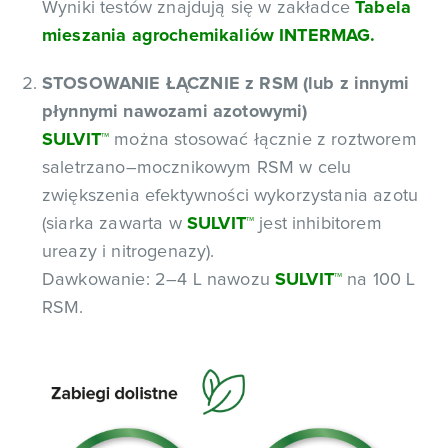
Wyniki testów znajdują się w zakładce
Tabela
mieszania agrochemikaliów INTERMAG.
STOSOWANIE ŁĄCZNIE z RSM (lub z innymi
płynnymi nawozami azotowymi)
SULVIT
™
można stosować łącznie z roztworem
saletrzano–mocznikowym RSM w celu
zwiększenia efektywności wykorzystania azotu
(siarka zawarta w
SULVIT
™
jest inhibitorem
ureazy i nitrogenazy).
Dawkowanie: 2–4 L nawozu
SULVIT
™
na 100 L
RSM.