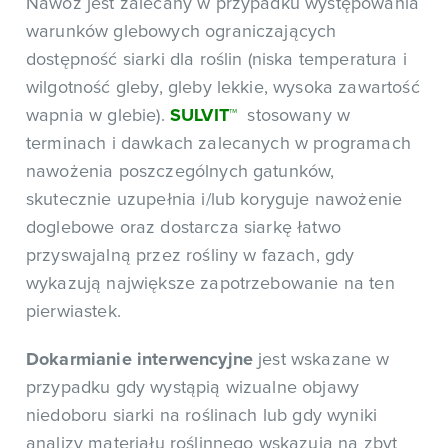
Nawóz jest zalecany w przypadku występowania
warunków glebowych ograniczających
dostępność siarki dla roślin (niska temperatura i
wilgotność gleby, gleby lekkie, wysoka zawartość
wapnia w glebie).
SULVIT
™
stosowany w
terminach i dawkach zalecanych w programach
nawożenia poszczególnych gatunków,
skutecznie uzupełnia i/lub koryguje nawożenie
doglebowe oraz dostarcza siarkę łatwo
przyswajalną przez rośliny w fazach, gdy
wykazują największe zapotrzebowanie na ten
pierwiastek.
Dokarmianie interwencyjne
jest wskazane w
przypadku gdy wystąpią wizualne objawy
niedoboru siarki na roślinach lub gdy wyniki
analizy materiału roślinnego wskazują na zbyt