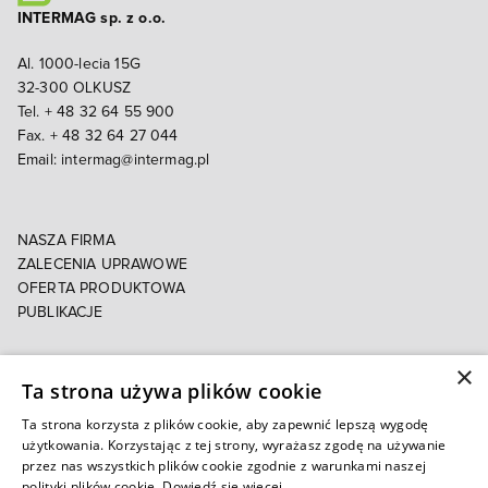
INTERMAG sp. z o.o.
Al. 1000-lecia 15G
32-300 OLKUSZ
Tel. + 48 32 64 55 900
Fax. + 48 32 64 27 044
Email:
intermag@intermag.pl
NASZA FIRMA
ZALECENIA UPRAWOWE
OFERTA PRODUKTOWA
PUBLIKACJE
×
POLITYKA PRYWATNOŚCI
Ta strona używa plików cookie
POLITYKA COOKIES
E-FAKTURA
Ta strona korzysta z plików cookie, aby zapewnić lepszą wygodę
użytkowania. Korzystając z tej strony, wyrażasz zgodę na używanie
przez nas wszystkich plików cookie zgodnie z warunkami naszej
Autoryzowany e-sklep
polityki plików cookie.
Dowiedź się więcej