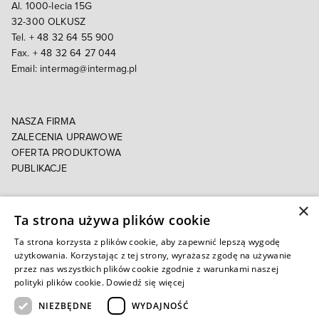
Al. 1000-lecia 15G
32-300 OLKUSZ
Tel. + 48 32 64 55 900
Fax. + 48 32 64 27 044
Email:
intermag@intermag.pl
NASZA FIRMA
ZALECENIA UPRAWOWE
OFERTA PRODUKTOWA
PUBLIKACJE
×
POLITYKA PRYWATNOŚCI
Ta strona używa plików cookie
POLITYKA COOKIES
E-FAKTURA
Ta strona korzysta z plików cookie, aby zapewnić lepszą wygodę
użytkowania. Korzystając z tej strony, wyrażasz zgodę na używanie
przez nas wszystkich plików cookie zgodnie z warunkami naszej
Autoryzowany e-sklep
polityki plików cookie.
Dowiedź się więcej
NIEZBĘDNE
WYDAJNOŚĆ