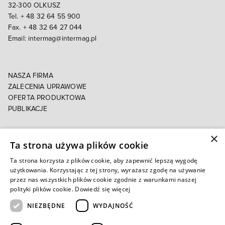
32-300 OLKUSZ
Tel. + 48 32 64 55 900
Fax. + 48 32 64 27 044
Email:
intermag@intermag.pl
NASZA FIRMA
ZALECENIA UPRAWOWE
OFERTA PRODUKTOWA
PUBLIKACJE
×
POLITYKA PRYWATNOŚCI
Ta strona używa plików cookie
POLITYKA COOKIES
E-FAKTURA
Ta strona korzysta z plików cookie, aby zapewnić lepszą wygodę
użytkowania. Korzystając z tej strony, wyrażasz zgodę na używanie
przez nas wszystkich plików cookie zgodnie z warunkami naszej
Autoryzowany e-sklep
polityki plików cookie.
Dowiedź się więcej
NIEZBĘDNE
WYDAJNOŚĆ