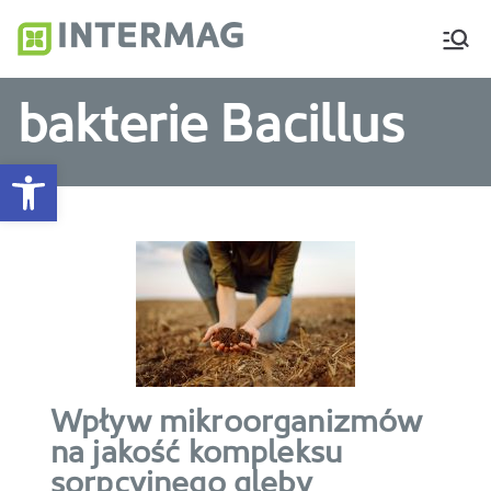
Intermag
Producent nawozów
dolistnych i biostymulatorów
bakterie Bacillus
Otwórz pasek narzędzi
Wpływ mikroorganizmów
na jakość kompleksu
sorpcyjnego gleby