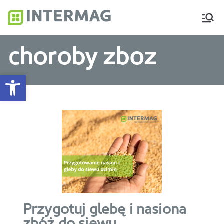
Intermag
Producent nawozów
dolistnych i biostymulatorów
choroby zboz
Otwórz pasek narzędzi
Przygotuj glebę i nasiona