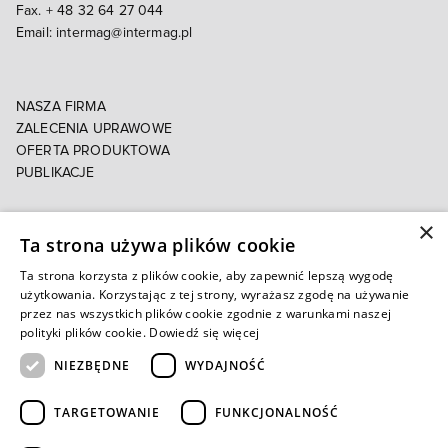
Fax. + 48 32 64 27 044
Email:
intermag@intermag.pl
NASZA FIRMA
ZALECENIA UPRAWOWE
OFERTA PRODUKTOWA
PUBLIKACJE
×
POLITYKA PRYWATNOŚCI
Ta strona używa plików cookie
POLITYKA COOKIES
E-FAKTURA
Ta strona korzysta z plików cookie, aby zapewnić lepszą wygodę
użytkowania. Korzystając z tej strony, wyrażasz zgodę na używanie
przez nas wszystkich plików cookie zgodnie z warunkami naszej
Autoryzowany e-sklep
polityki plików cookie.
Dowiedź się więcej
NIEZBĘDNE
WYDAJNOŚĆ
TARGETOWANIE
FUNKCJONALNOŚĆ