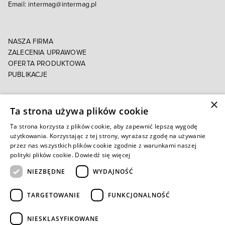
Email:
intermag@intermag.pl
NASZA FIRMA
ZALECENIA UPRAWOWE
OFERTA PRODUKTOWA
PUBLIKACJE
×
POLITYKA PRYWATNOŚCI
Ta strona używa plików cookie
POLITYKA COOKIES
E-FAKTURA
Ta strona korzysta z plików cookie, aby zapewnić lepszą wygodę
użytkowania. Korzystając z tej strony, wyrażasz zgodę na używanie
przez nas wszystkich plików cookie zgodnie z warunkami naszej
Autoryzowany e-sklep
polityki plików cookie.
Dowiedź się więcej
NIEZBĘDNE
WYDAJNOŚĆ
TARGETOWANIE
FUNKCJONALNOŚĆ
NIESKLASYFIKOWANE