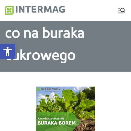
Intermag
Producent nawozów
dolistnych i biostymulatorów
co na buraka
Otwórz pasek narzędzi
cukrowego