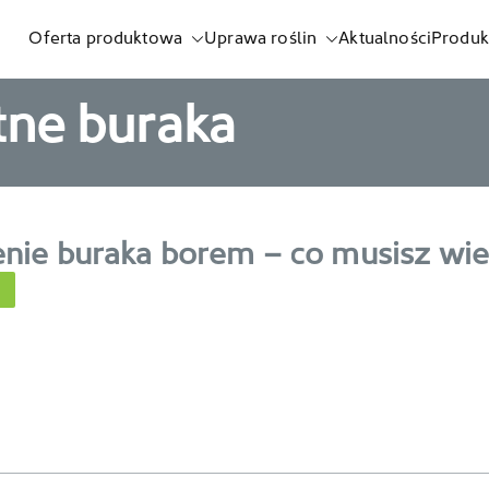
Oferta produktowa
Uprawa roślin
Aktualności
Produk
listnych i biostymulatorów
tne buraka
ie buraka borem – co musisz wie