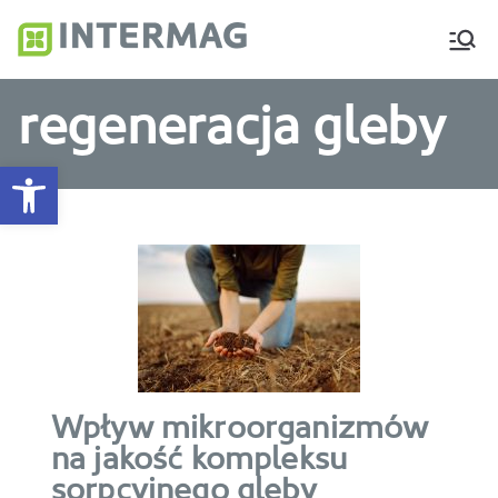
Intermag
Producent nawozów
dolistnych i biostymulatorów
regeneracja gleby
Otwórz pasek narzędzi
Wpływ mikroorganizmów
na jakość kompleksu
sorpcyjnego gleby