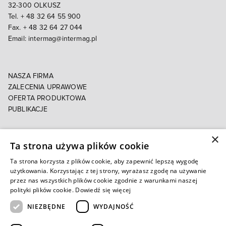
32-300 OLKUSZ
Tel. + 48 32 64 55 900
Fax. + 48 32 64 27 044
Email:
intermag@intermag.pl
NASZA FIRMA
ZALECENIA UPRAWOWE
OFERTA PRODUKTOWA
PUBLIKACJE
×
POLITYKA PRYWATNOŚCI
Ta strona używa plików cookie
POLITYKA COOKIES
E-FAKTURA
Ta strona korzysta z plików cookie, aby zapewnić lepszą wygodę
użytkowania. Korzystając z tej strony, wyrażasz zgodę na używanie
przez nas wszystkich plików cookie zgodnie z warunkami naszej
Autoryzowany e-sklep
polityki plików cookie.
Dowiedź się więcej
NIEZBĘDNE
WYDAJNOŚĆ