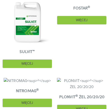
®
FOSTAR
WIĘCEJ
™
SULVIT
WIĘCEJ
®
NITROMAG
®
PLONVIT
ŻEL 20/20/20
WIĘCEJ