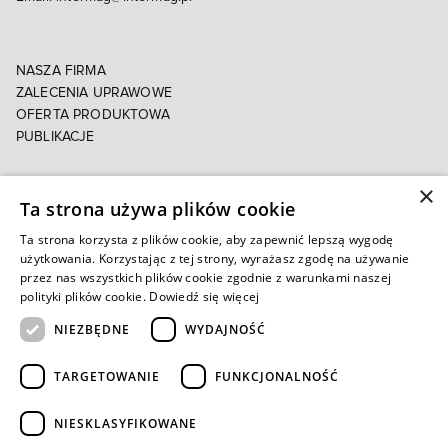
NASZA FIRMA
ZALECENIA UPRAWOWE
OFERTA PRODUKTOWA
PUBLIKACJE
×
POLITYKA PRYWATNOŚCI
Ta strona używa plików cookie
POLITYKA COOKIES
E-FAKTURA
Ta strona korzysta z plików cookie, aby zapewnić lepszą wygodę
użytkowania. Korzystając z tej strony, wyrażasz zgodę na używanie
przez nas wszystkich plików cookie zgodnie z warunkami naszej
Autoryzowany e-sklep
polityki plików cookie.
Dowiedź się więcej
NIEZBĘDNE
WYDAJNOŚĆ
TARGETOWANIE
FUNKCJONALNOŚĆ
NIESKLASYFIKOWANE