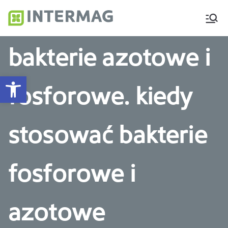
Intermag
Producent nawozów
dolistnych i biostymulatorów
bakterie azotowe i
Otwórz pasek narzędzi
fosforowe. kiedy
stosować bakterie
fosforowe i
azotowe