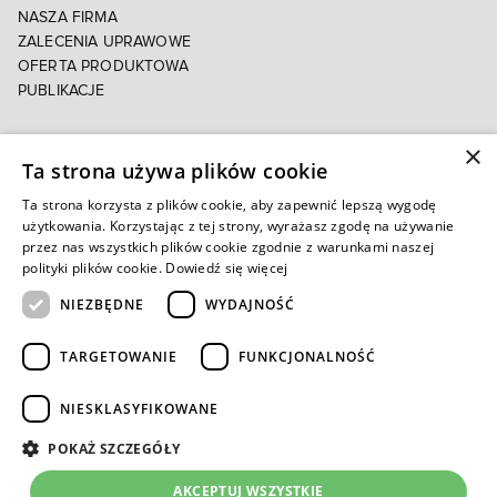
NASZA FIRMA
ZALECENIA UPRAWOWE
OFERTA PRODUKTOWA
PUBLIKACJE
×
POLITYKA PRYWATNOŚCI
Ta strona używa plików cookie
POLITYKA COOKIES
E-FAKTURA
Ta strona korzysta z plików cookie, aby zapewnić lepszą wygodę
użytkowania. Korzystając z tej strony, wyrażasz zgodę na używanie
przez nas wszystkich plików cookie zgodnie z warunkami naszej
Autoryzowany e-sklep
polityki plików cookie.
Dowiedź się więcej
NIEZBĘDNE
WYDAJNOŚĆ
TARGETOWANIE
FUNKCJONALNOŚĆ
NIESKLASYFIKOWANE
POKAŻ SZCZEGÓŁY
AKCEPTUJ WSZYSTKIE
Copyright © 2026 INTERMAG