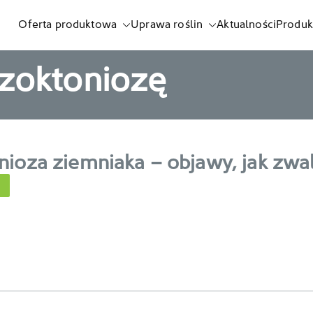
Oferta produktowa
Uprawa roślin
Aktualności
Produk
listnych i biostymulatorów
izoktoniozę
nioza ziemniaka – objawy, jak zwa