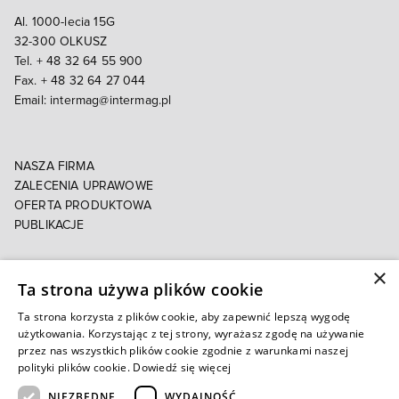
Al. 1000-lecia 15G
32-300 OLKUSZ
Tel. + 48 32 64 55 900
Fax. + 48 32 64 27 044
Email:
intermag@intermag.pl
NASZA FIRMA
ZALECENIA UPRAWOWE
OFERTA PRODUKTOWA
PUBLIKACJE
×
POLITYKA PRYWATNOŚCI
Ta strona używa plików cookie
POLITYKA COOKIES
E-FAKTURA
Ta strona korzysta z plików cookie, aby zapewnić lepszą wygodę
użytkowania. Korzystając z tej strony, wyrażasz zgodę na używanie
przez nas wszystkich plików cookie zgodnie z warunkami naszej
Autoryzowany e-sklep
polityki plików cookie.
Dowiedź się więcej
NIEZBĘDNE
WYDAJNOŚĆ