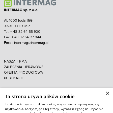
INTERMAG sp. z o.o.
Al. 1000-lecia 15G
32-300 OLKUSZ
Tel. + 48 32 64 55 900
Fax. + 48 32 64 27 044
Email:
intermag@intermag.pl
NASZA FIRMA
ZALECENIA UPRAWOWE
OFERTA PRODUKTOWA
PUBLIKACJE
×
POLITYKA PRYWATNOŚCI
Ta strona używa plików cookie
POLITYKA COOKIES
E-FAKTURA
Ta strona korzysta z plików cookie, aby zapewnić lepszą wygodę
użytkowania. Korzystając z tej strony, wyrażasz zgodę na używanie