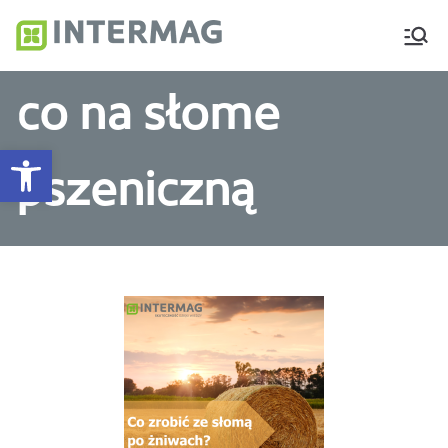
Intermag
Producent nawozów
dolistnych i biostymulatorów
co na słome
Otwórz pasek narzędzi
pszeniczną