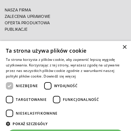
NASZA FIRMA
ZALECENIA UPRAWOWE
OFERTA PRODUKTOWA
PUBLIKACJE
×
POLITYKA PRYWATNOŚCI
Ta strona używa plików cookie
POLITYKA COOKIES
E-FAKTURA
Ta strona korzysta z plików cookie, aby zapewnić lepszą wygodę
użytkowania. Korzystając z tej strony, wyrażasz zgodę na używanie
przez nas wszystkich plików cookie zgodnie z warunkami naszej
Autoryzowany e-sklep
polityki plików cookie.
Dowiedź się więcej
NIEZBĘDNE
WYDAJNOŚĆ
TARGETOWANIE
FUNKCJONALNOŚĆ
NIESKLASYFIKOWANE
POKAŻ SZCZEGÓŁY