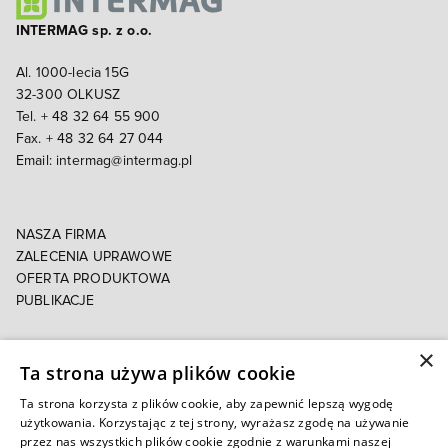
INTERMAG sp. z o.o.
Al. 1000-lecia 15G
32-300 OLKUSZ
Tel. + 48 32 64 55 900
Fax. + 48 32 64 27 044
Email:
intermag@intermag.pl
NASZA FIRMA
ZALECENIA UPRAWOWE
OFERTA PRODUKTOWA
PUBLIKACJE
×
POLITYKA PRYWATNOŚCI
Ta strona używa plików cookie
POLITYKA COOKIES
E-FAKTURA
Ta strona korzysta z plików cookie, aby zapewnić lepszą wygodę
użytkowania. Korzystając z tej strony, wyrażasz zgodę na używanie
przez nas wszystkich plików cookie zgodnie z warunkami naszej