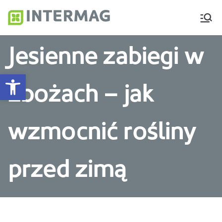
Intermag
Producent nawozów
dolistnych i biostymulatorów
Jesienne zabiegi w
Otwórz pasek narzędzi
zbożach – jak
wzmocnić rośliny
przed zimą