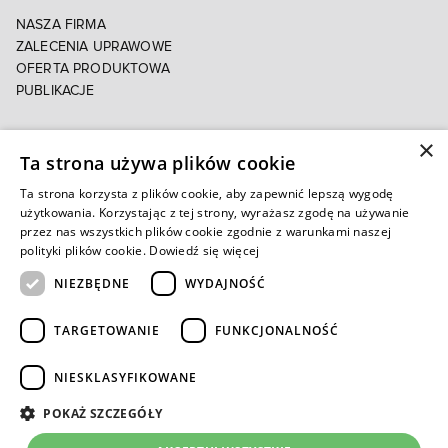
NASZA FIRMA
ZALECENIA UPRAWOWE
OFERTA PRODUKTOWA
PUBLIKACJE
×
POLITYKA PRYWATNOŚCI
Ta strona używa plików cookie
POLITYKA COOKIES
E-FAKTURA
Ta strona korzysta z plików cookie, aby zapewnić lepszą wygodę
użytkowania. Korzystając z tej strony, wyrażasz zgodę na używanie
przez nas wszystkich plików cookie zgodnie z warunkami naszej
Autoryzowany e-sklep
polityki plików cookie.
Dowiedź się więcej
NIEZBĘDNE
WYDAJNOŚĆ
TARGETOWANIE
FUNKCJONALNOŚĆ
NIESKLASYFIKOWANE
POKAŻ SZCZEGÓŁY