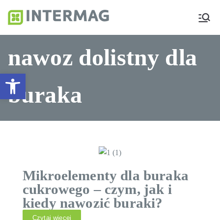
Intermag
Producent nawozów dolistnych
i biostymulatorów
nawoz dolistny dla
Otwórz pasek narzędzi
buraka
Mikroelementy dla buraka
cukrowego – czym, jak i
kiedy nawozić buraki?
Czytaj więcej