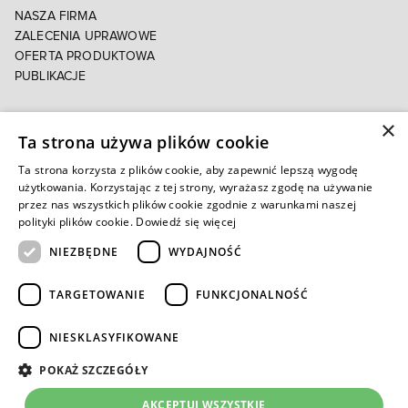
NASZA FIRMA
ZALECENIA UPRAWOWE
OFERTA PRODUKTOWA
PUBLIKACJE
×
POLITYKA PRYWATNOŚCI
Ta strona używa plików cookie
POLITYKA COOKIES
E-FAKTURA
Ta strona korzysta z plików cookie, aby zapewnić lepszą wygodę
użytkowania. Korzystając z tej strony, wyrażasz zgodę na używanie
przez nas wszystkich plików cookie zgodnie z warunkami naszej
Autoryzowany e-sklep
polityki plików cookie.
Dowiedź się więcej
NIEZBĘDNE
WYDAJNOŚĆ
TARGETOWANIE
FUNKCJONALNOŚĆ
NIESKLASYFIKOWANE
POKAŻ SZCZEGÓŁY
AKCEPTUJ WSZYSTKIE