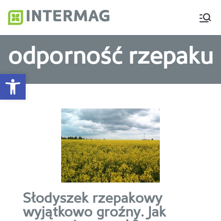
Intermag
Producent nawozów
dolistnych i biostymulatorów
odporność rzepaku
Otwórz pasek narzędzi
Słodyszek rzepakowy
wyjątkowo groźny. Jak