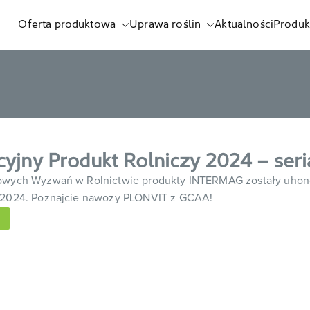
Oferta produktowa
Uprawa roślin
Aktualności
Produk
listnych i biostymulatorów
yjny Produkt Rolniczy 2024 – se
dowych Wyzwań w Rolnictwie produkty INTERMAG zostały uhon
u 2024. Poznajcie nawozy PLONVIT z GCAA!