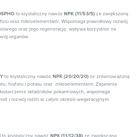
SPHO
to krystaliczny nawóz
NPK (11/53/5)
ze zwiększoną
sforu oraz mikroelementami. Wspomaga prawidłowy rozwój
iowego oraz jego regenerację, wpływa korzystnie na
ozwój organów
Y
to krystaliczny nawóz
NPK (20/20/20)
ze zrównoważoną
otu, fosforu i potasu oraz mikroelementami. Zapewnia
ostarczenie składników pokarmowych, wspomaga
ost i rozwój roślin w całym okresie wegetacyjnym
I
to krystaliczny nawóz
NPK (11/12/38)
ze zwiększoną