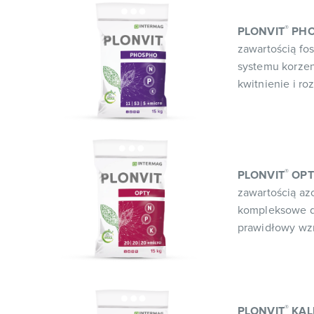
®
PLONVIT
PHO
zawartością fo
systemu korzen
kwitnienie i r
®
PLONVIT
OPT
zawartością az
kompleksowe d
prawidłowy wzr
®
PLONVIT
KAL