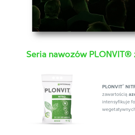
Seria nawozów PLONVIT® z
®
PLONVIT
NIT
zawartością
az
intensyfikuje 
wegetatywnych