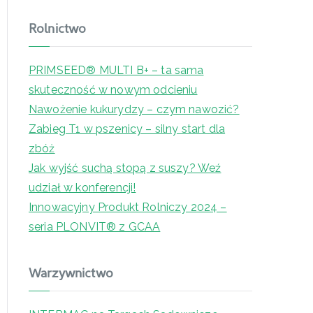
Rolnictwo
PRIMSEED® MULTI B+ – ta sama
skuteczność w nowym odcieniu
Nawożenie kukurydzy – czym nawozić?
Zabieg T1 w pszenicy – silny start dla
zbóż
Jak wyjść suchą stopą z suszy? Weź
udział w konferencji!
Innowacyjny Produkt Rolniczy 2024 –
seria PLONVIT® z GCAA
Warzywnictwo