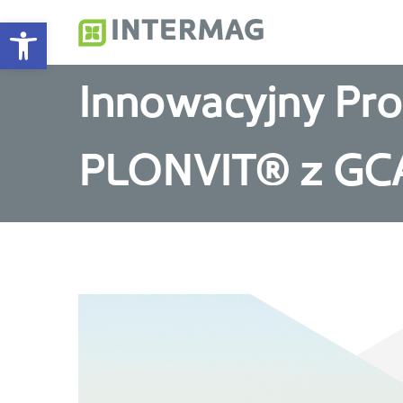
Otwórz pasek narzędzi
Intermag
Producent nawozów do
Innowacyjny Pro
PLONVIT® z GC