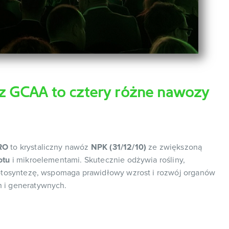
 GCAA to cztery różne nawozy
RO
to krystaliczny nawóz
NPK (31/12/10)
ze zwiększoną
otu
i mikroelementami. Skutecznie odżywia rośliny,
fotosyntezę, wspomaga prawidłowy wzrost i rozwój organów
 i generatywnych.