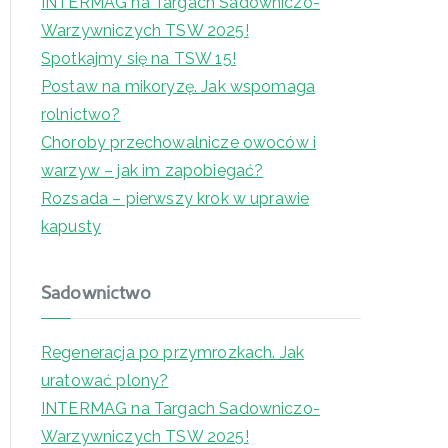
INTERMAG na Targach Sadowniczo-
Warzywniczych TSW 2025!
Spotkajmy się na TSW 15!
Postaw na mikoryzę. Jak wspomaga
rolnictwo?
Choroby przechowalnicze owoców i
warzyw – jak im zapobiegać?
Rozsada – pierwszy krok w uprawie
kapusty
Sadownictwo
Regeneracja po przymrozkach. Jak
uratować plony?
INTERMAG na Targach Sadowniczo-
Warzywniczych TSW 2025!