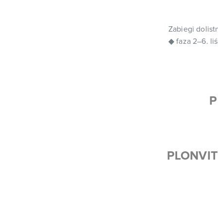
Zabiegi dolist
◆ faza 2–6. li
P
PLONVIT