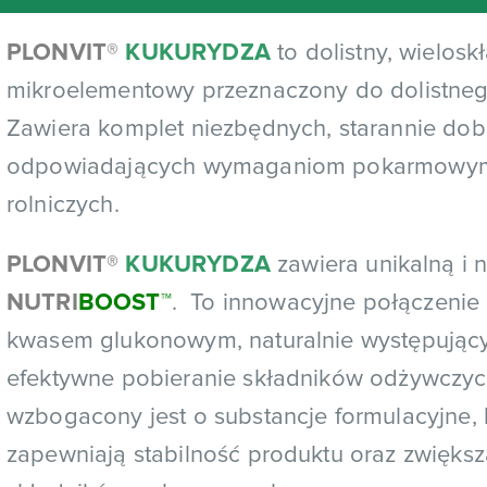
PLONVIT
®
KUKURYDZA
to dolistny, wielos
mikroelementowy przeznaczony do dolistneg
Zawiera komplet niezbędnych, starannie do
odpowiadających wymaganiom pokarmowym w
rolniczych.
PLONVIT®
KUKURYDZA
zawiera unikalną i 
NUTRI
BOOST
™
.
To innowacyjne połączenie
kwasem glukonowym, naturalnie występując
efektywne pobieranie składników odżywczy
wzbogacony jest o substancje formulacyjne, k
zapewniają stabilność produktu oraz zwięks