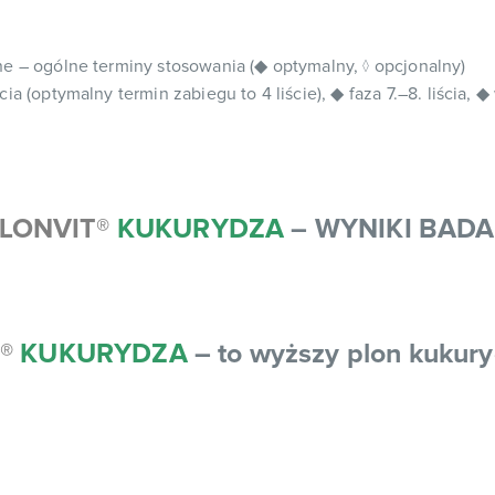
ne – ogólne terminy stosowania (◆ optymalny, ◊ opcjonalny)
ścia (optymalny termin zabiegu to 4 liście), ◆ faza 7.–8. liścia
LONVIT
®
KUKURYDZA
– WYNIKI BAD
®
KUKURYDZA
– to wyższy plon kukury