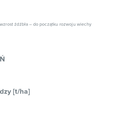
, ◆ wzrost źdźbła – do początku rozwoju wiechy
AŃ
dzy [t/ha]