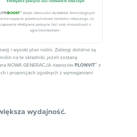
Efektywne pokrycie liści roztworem roboczym
UTRI
BOOST™
dzięki obecności dodatków formulacyjnych
bniża napięcie powierzchniowe roztworu roboczego, co
zapewnia efektywne pokrycie liści oraz mieszalność z
agrochemikaliami.
 i wysoki plon roślin. Zabiegi dolistne są
in na te składniki, jeżeli zostaną
®
racowana NOWA GENERACJA nawozów
PLONVIT
z
iach i proporcjach zgodnych z wymaganiami
 większa wydajność.