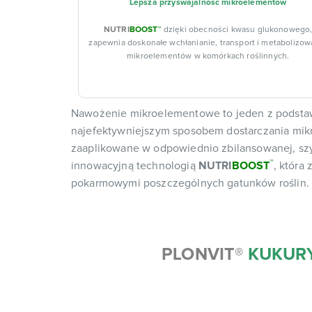
Lepsza przyswajalność mikroelementów
NUTRI
BOOST™
dzięki obecności kwasu glukonowego
zapewnia doskonałe wchłanianie, transport i metabolizow
mikroelementów w komórkach roślinnych.
Nawożenie mikroelementowe to jeden z podstawo
najefektywniejszym sposobem dostarczania mikro
zaaplikowane w odpowiednio zbilansowanej, s
™
innowacyjną technologią
NUTRI
BOOST
, która
pokarmowymi poszczególnych gatunków roślin.
PLONVIT
®
KUKUR