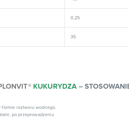
0,25
35
PLONVIT
®
KUKURYDZA
– STOSOWANI
w formie roztworu wodnego.
atami, po przeprowadzeniu
.