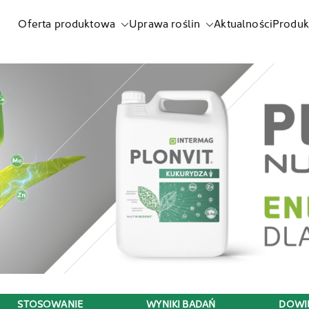
Oferta produktowa
Uprawa roślin
Aktualności
Produk
listnych i biostymulatorów
STOSOWANIE
WYNIKI BADAŃ
DOWIE