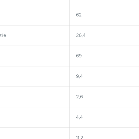
62
zie
26,4
69
9,4
2,6
4,4
11,2