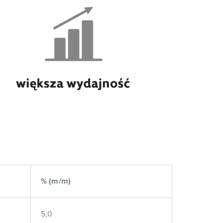
% (m/m)
5,0