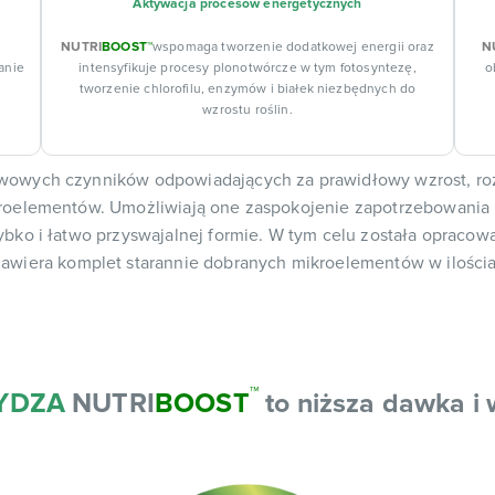
Aktywacja procesów energetycznych
,
NUTRI
BOOST™
wspomaga tworzenie dodatkowej energii oraz
N
anie
intensyfikuje procesy plonotwórcze w tym fotosyntezę,
o
tworzenie chlorofilu, enzymów i białek niezbędnych do
wzrostu roślin.
wych czynników odpowiadających za prawidłowy wzrost, rozwój
elementów. Umożliwiają one zaspokojenie zapotrzebowania rośl
zybko i łatwo przyswajalnej formie. W tym celu została op
 zawiera komplet starannie dobranych mikroelementów w ilośc
™
YDZA
NUTRI
BOOST
to niższa dawka i