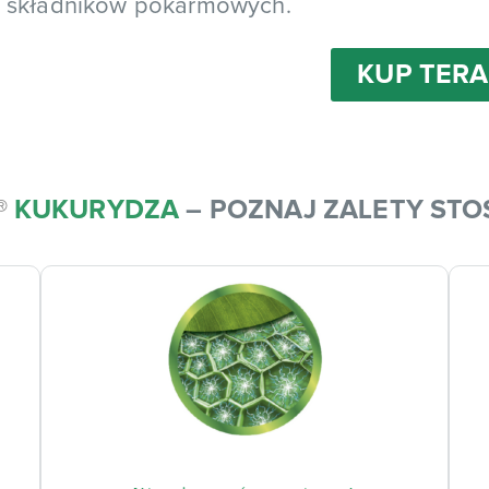
składników pokarmowych.
KUP TERA
®
KUKURYDZA
– POZNAJ ZALETY ST