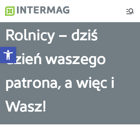
Intermag
Producent nawozów
dolistnych i biostymulatorów
Rolnicy – dziś
Otwórz pasek narzędzi
dzień waszego
patrona, a więc i
Wasz!