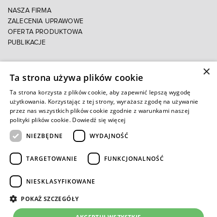
NASZA FIRMA
ZALECENIA UPRAWOWE
OFERTA PRODUKTOWA
PUBLIKACJE
×
POLITYKA PRYWATNOŚCI
Ta strona używa plików cookie
POLITYKA COOKIES
E-FAKTURA
Ta strona korzysta z plików cookie, aby zapewnić lepszą wygodę
użytkowania. Korzystając z tej strony, wyrażasz zgodę na używanie
przez nas wszystkich plików cookie zgodnie z warunkami naszej
Autoryzowany e-sklep
polityki plików cookie.
Dowiedź się więcej
NIEZBĘDNE
WYDAJNOŚĆ
TARGETOWANIE
FUNKCJONALNOŚĆ
NIESKLASYFIKOWANE
POKAŻ SZCZEGÓŁY