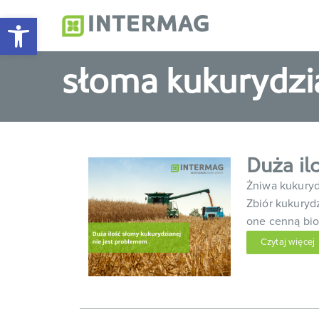
Otwórz pasek narzędzi
Intermag
Producent nawozów do
słoma kukurydzi
Duża il
Żniwa kukurydz
Zbiór kukuryd
one cenną bi
Czytaj więcej