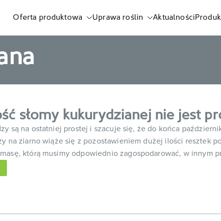
Oferta produktowa
Uprawa roślin
Aktualności
Produk
listnych i biostymulatorów
ana
ość słomy kukurydzianej nie jest 
y są na ostatniej prostej i szacuje się, że do końca październi
zy na ziarno wiąże się z pozostawieniem dużej ilości resztek 
omasę, którą musimy odpowiednio zagospodarować, w innym p