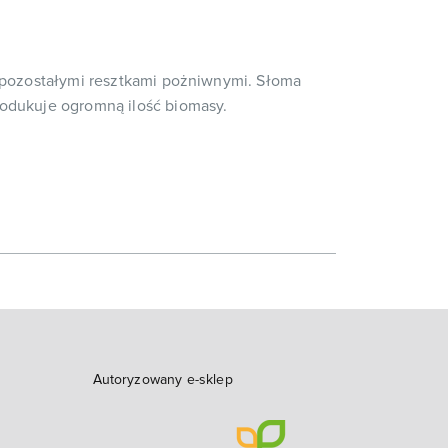
ć pozostałymi resztkami pożniwnymi. Słoma
rodukuje ogromną ilość biomasy.
Autoryzowany e-sklep