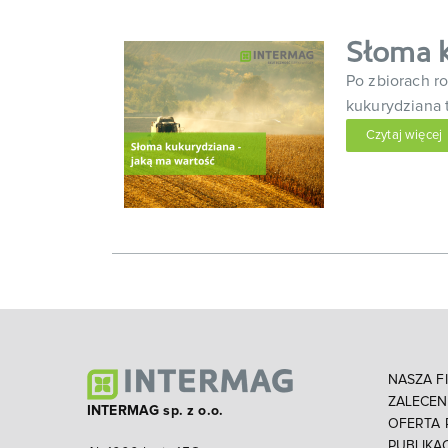
Słoma k
Po zbiorach r
kukurydziana 
Czytaj więcej
NASZA F
ZALECE
INTERMAG sp. z o.o.
OFERTA
PUBLIKA