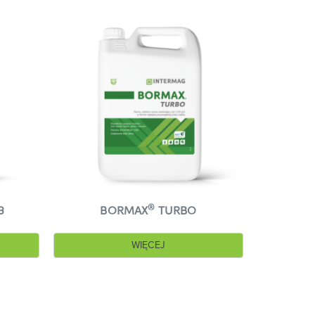
®
3
BORMAX
TURBO
WIĘCEJ