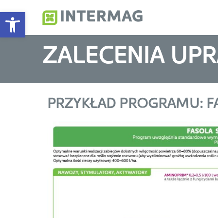
Otwórz pasek narzędzi
Intermag
Producent nawozów do
ZALECENIA UP
PRZYKŁAD PROGRAMU: 