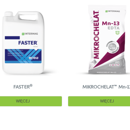
®
™
FASTER
MIKROCHELAT
Mn-1
WIĘCEJ
WIĘCEJ