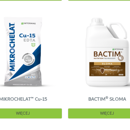
™
®
MIKROCHELAT
Cu-15
BACTIM
SŁOMA
WIĘCEJ
WIĘCEJ