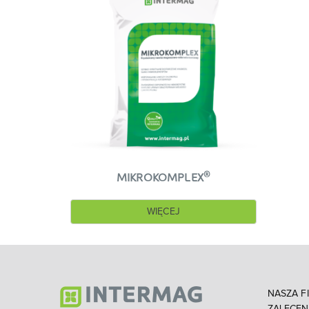
®
MIKROKOMPLEX
WIĘCEJ
NASZA F