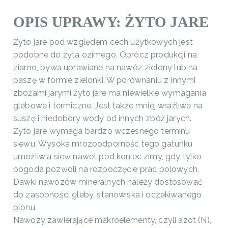
OPIS UPRAWY: ŻYTO JARE
Żyto jare pod względem cech użytkowych jest
podobne do żyta ozimego. Oprócz produkcji na
ziarno, bywa uprawiane na nawóz zielony lub na
paszę w formie zielonki. W porównaniu z innymi
zbożami jarymi żyto jare ma niewielkie wymagania
glebowe i termiczne. Jest także mniej wrażliwe na
suszę i niedobory wody od innych zbóż jarych.
Żyto jare wymaga bardzo wczesnego terminu
siewu. Wysoka mrozoodporność tego gatunku
umożliwia siew nawet pod koniec zimy, gdy tylko
pogoda pozwoli na rozpoczęcie prac polowych.
Dawki nawozów mineralnych należy dostosować
do zasobności gleby, stanowiska i oczekiwanego
plonu.
Nawozy zawierające makroelementy, czyli azot (N),