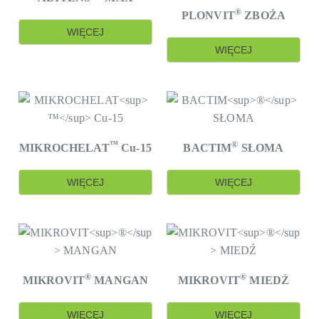
ochronne dla
®
PLONVIT
ZBOŻA
roślin:
ALKALIN™ K+Si, ALKALIN™ KB+Si, ALKALIN™
WIĘCEJ
PK 10:20
.
WIĘCEJ
Wszystkie omawiane działania, istotnie wpływają na
wzrost plonu i jego parametry jakościowe.
™
®
MIKROCHELAT
Cu-15
BACTIM
SŁOMA
WIĘCEJ
WIĘCEJ
®
®
MIKROVIT
MANGAN
MIKROVIT
MIEDŹ
WIĘCEJ
WIĘCEJ