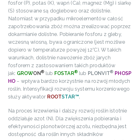
fosfor (P), potas (K), wapń (Ca), magnez (Mg) i siarkę
(S) stosowane są doglebowo oraz dolistnie.
Natomiast w przypadku mikroelementów całość
zapotrzebowania zbóż można zrealizować poprzez
dokarmianie dolistne. Pobieranie fosforu z gleby,
wczesną wiosną, bywa ograniczone (jest możliwe
dopiero w temperaturze powyżej 12°C). W takich
warunkach, dolistnie nawożenie zbóż jarych
fosforem z zastosowaniem takich produktów
®
®
®
jak:
GROW
ON
lub
FOSTAR
lub
PLONVIT
PHOSP
HO
– wpływa bardzo korzystnie na rozwój młodych
roślin. Intensyfikacji rozwoju systemu korzeniowego
służy aktywator
ROOT
STAR™
.
Na proces krzewienia i dalszy rozwój roślin istotnie
oddziałuje azot (N). Dla zwiększenia pobierania i
efektywności plonotwórczej azotu, niezbędna jest
dostępność dla roślin innych składników