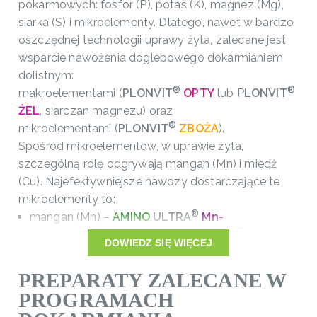
pokarmowych: fosfor (P), potas (K), magnez (Mg),
siarka (S) i mikroelementy. Dlatego, nawet w bardzo
oszczędnej technologii uprawy żyta, zalecane jest
wsparcie nawożenia doglebowego dokarmianiem
dolistnym:
®
®
makroelementami (
PLONVIT
OPTY
lub P
LONVIT
ŻEL
, siarczan magnezu) oraz
®
mikroelementami (
PLONVIT
ZBOŻA
).
Spośród mikroelementów, w uprawie żyta,
szczególną rolę odgrywają mangan (Mn) i miedź
(Cu). Najefektywniejsze nawozy dostarczające te
mikroelementy to:
®
mangan (Mn) –
AMINO
ULTRA
Mn-
®
22
,
MIKROCHELAT™ Mn-13
,
MIKROVIT
MANGAN
DOWIEDZ SIĘ WIĘCEJ
®
miedź (Cu) –
AMINO
ULTRA
Cu-
®
24
,
MIKROCHELAT™ Cu-15
,
MIKROVIT
MIEDŹ
.
PREPARATY ZALECANE W
PROGRAMACH
O wielkości plonu żyta decyduje dobra kondycja
roślin w całym okresie wegetacji.