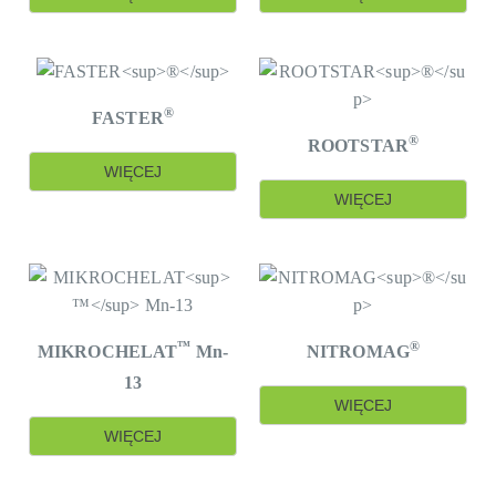
®
FASTER
®
ROOTSTAR
WIĘCEJ
WIĘCEJ
™
®
MIKROCHELAT
Mn-
NITROMAG
13
WIĘCEJ
WIĘCEJ