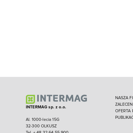
NASZA F
ZALECE
INTERMAG sp. z o.o.
OFERTA
PUBLIKA
Al. 1000-lecia 15G
32-300 OLKUSZ
Tel. + 48 32 64 55 900