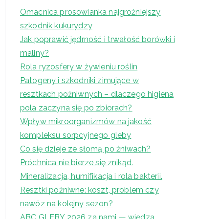
Omacnica prosowianka najgroźniejszy
szkodnik kukurydzy
Jak poprawić jędrność i trwałość borówki i
maliny?
Rola ryzosfery w żywieniu roślin
Patogeny i szkodniki zimujące w
resztkach pożniwnych – dlaczego higiena
pola zaczyna się po zbiorach?
Wpływ mikroorganizmów na jakość
kompleksu sorpcyjnego gleby
Co się dzieje ze słomą po żniwach?
Próchnica nie bierze się znikąd.
Mineralizacja, humifikacja i rola bakterii.
Resztki pożniwne: koszt, problem czy
nawóz na kolejny sezon?
ABC GLEBY 2026 za nami — wiedza,