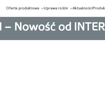
Oferta produktowa
Uprawa roślin
Aktualności
Produk
listnych i biostymulatorów
 – Nowość od INTE