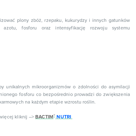
ować plony zbóż, rzepaku, kukurydzy i innych gatunków
 azotu, fosforu oraz intensyfikację rozwoju systemu
by unikalnych mikroorganizmów o zdolności do asymilacji
znionego fosforu co bezpośrednio prowadzi do zwiększenia
karmowych na każdym etapie wzrostu roślin.
®
ięcej kliknij –>
BACTIM
NUTRI