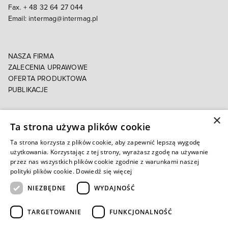
Fax. + 48 32 64 27 044
Email:
intermag@intermag.pl
NASZA FIRMA
ZALECENIA UPRAWOWE
OFERTA PRODUKTOWA
PUBLIKACJE
×
POLITYKA PRYWATNOŚCI
Ta strona używa plików cookie
POLITYKA COOKIES
E-FAKTURA
Ta strona korzysta z plików cookie, aby zapewnić lepszą wygodę
użytkowania. Korzystając z tej strony, wyrażasz zgodę na używanie
przez nas wszystkich plików cookie zgodnie z warunkami naszej
Autoryzowany e-sklep
polityki plików cookie.
Dowiedź się więcej
NIEZBĘDNE
WYDAJNOŚĆ
TARGETOWANIE
FUNKCJONALNOŚĆ