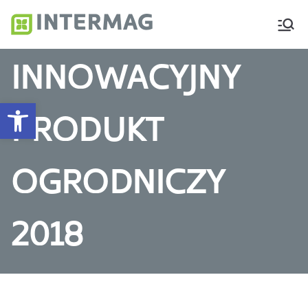
Intermag
Producent nawozów
dolistnych i biostymulatorów
INNOWACYJNY
Otwórz pasek narzędzi
PRODUKT
OGRODNICZY
2018