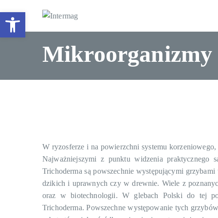
Otwórz pasek narzędzi
Intermag
Producent nawozów dol
Mikroorganizmy 
W ryzosferze i na powierzchni systemu korzeniowego, 
Najważniejszymi z punktu widzenia praktycznego s
Trichoderma są powszechnie występującymi grzybami w 
dzikich i uprawnych czy w drewnie. Wiele z poznan
oraz w biotechnologii. W glebach Polski do tej 
Trichoderma. Powszechne występowanie tych grzybów 