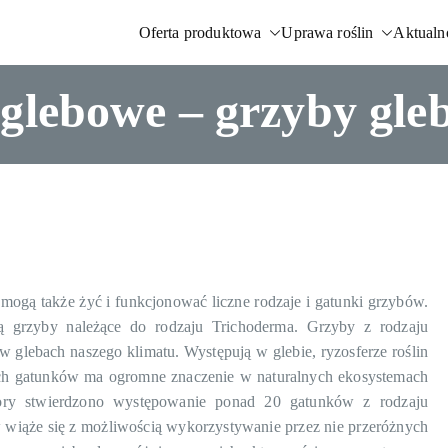
Oferta produktowa
Uprawa roślin
Aktualn
istnych i biostymulatorów
glebowe – grzyby gle
mogą także żyć i funkcjonować liczne rodzaje i gatunki grzybów.
ą grzyby należące do rodzaju Trichoderma. Grzyby z rodzaju
glebach naszego klimatu. Występują w glebie, ryzosferze roślin
ych gatunków ma ogromne znaczenie w naturalnych ekosystemach
pory stwierdzono występowanie ponad 20 gatunków z rodzaju
wiąże się z możliwością wykorzystywanie przez nie przeróżnych