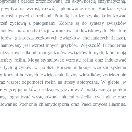
z ogromną i bardzo zróżnicowaną ich aktywnością enzymatyczną.
 wpływ na wzrost, rozwój i plonowanie roślin. Bardzo często
ny roślin przed chorobami. Potrafią bardzo szybko kolonizować
trzeń życiową z patogenami. Zdolne są do syntezy związków
żytnictwa oraz modyfikacji warunków środowiskowych. Niektóre
oforów (niskocząsteczkowych związków chelatujących żelazo),
o hamowany jest wzrost innych grzybów. Większość Trichoderma
b toksycznych dla mikroorganizmów związków lotnych, które mają
osfery roślin. Mogą stymulować wzrostu roślin oraz indukować
e tych grzybów w pobliżu korzeni indukuje wzrostu systemu
by korzeni bocznych, zwiększenie liczby włośników, zwiększenie
az wzrost odporności roślin na stresy abiotyczne. W glebie, w
e więcej gatunków i rodzajów grzybów. Z praktycznego punktu
ogą ograniczać występowanie nicieni zasiedlających glebę oraz
sowanie: Pochonia chlamydosporia oraz Paecilomyces lilacinus.