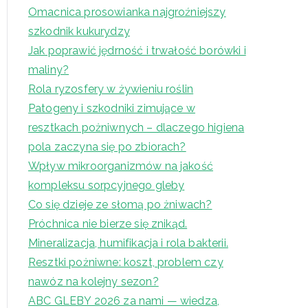
Omacnica prosowianka najgroźniejszy
szkodnik kukurydzy
Jak poprawić jędrność i trwałość borówki i
maliny?
Rola ryzosfery w żywieniu roślin
Patogeny i szkodniki zimujące w
resztkach pożniwnych – dlaczego higiena
pola zaczyna się po zbiorach?
Wpływ mikroorganizmów na jakość
kompleksu sorpcyjnego gleby
Co się dzieje ze słomą po żniwach?
Próchnica nie bierze się znikąd.
Mineralizacja, humifikacja i rola bakterii.
Resztki pożniwne: koszt, problem czy
nawóz na kolejny sezon?
ABC GLEBY 2026 za nami — wiedza,