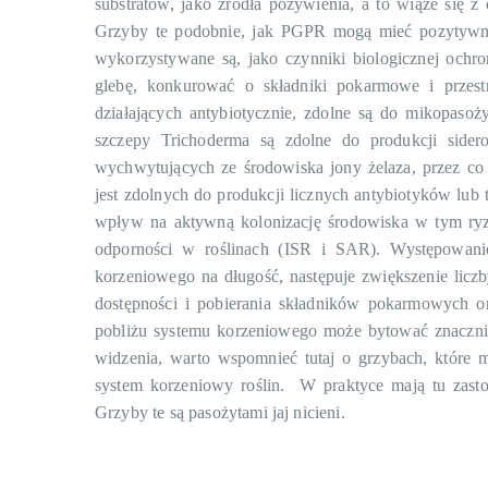
substratów, jako źródła pożywienia, a to wiąże się 
Grzyby te podobnie, jak PGPR mogą mieć pozytywny
wykorzystywane są, jako czynniki biologicznej ochro
glebę, konkurować o składniki pokarmowe i przes
działających antybiotycznie, zdolne są do mikopaso
szczepy Trichoderma są zdolne do produkcji sider
wychwytujących ze środowiska jony żelaza, przez c
jest zdolnych do produkcji licznych antybiotyków lu
wpływ na aktywną kolonizację środowiska w tym ryz
odporności w roślinach (ISR i SAR). Występowani
korzeniowego na długość, następuje zwiększenie licz
dostępności i pobierania składników pokarmowych or
pobliżu systemu korzeniowego może bytować znaczni
widzenia, warto wspomnieć tutaj o grzybach, które m
system korzeniowy roślin. W praktyce mają tu zasto
Grzyby te są pasożytami jaj nicieni.