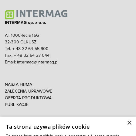
INTERMAG sp. z o.o.
Al. 1000-lecia 15G
32-300 OLKUSZ
Tel. + 48 32 64 55 900
Fax. + 48 32 64 27 044
Email:
intermag@intermag.pl
NASZA FIRMA
ZALECENIA UPRAWOWE
OFERTA PRODUKTOWA
PUBLIKACJE
×
POLITYKA PRYWATNOŚCI
Ta strona używa plików cookie
POLITYKA COOKIES
E-FAKTURA
Ta strona korzysta z plików cookie, aby zapewnić lepszą wygodę