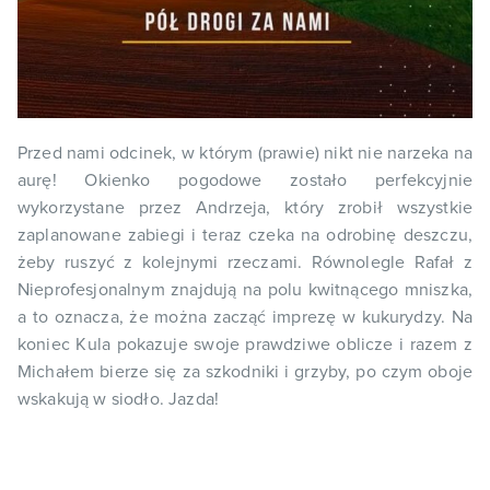
Przed nami odcinek, w którym (prawie) nikt nie narzeka na
aurę! Okienko pogodowe zostało perfekcyjnie
wykorzystane przez Andrzeja, który zrobił wszystkie
zaplanowane zabiegi i teraz czeka na odrobinę deszczu,
żeby ruszyć z kolejnymi rzeczami. Równolegle Rafał z
Nieprofesjonalnym znajdują na polu kwitnącego mniszka,
a to oznacza, że można zacząć imprezę w kukurydzy. Na
koniec Kula pokazuje swoje prawdziwe oblicze i razem z
Michałem bierze się za szkodniki i grzyby, po czym oboje
wskakują w siodło. Jazda!