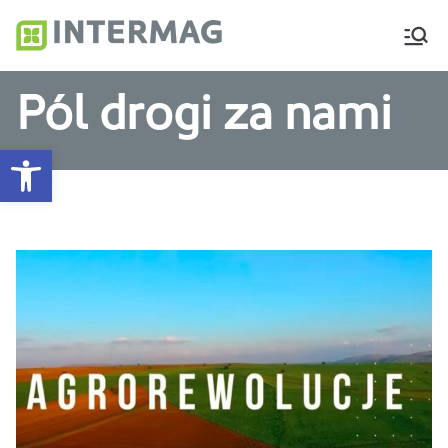
Intermag
Producent nawozów
dolistnych i biostymulatorów
Pól drogi za nami
Otwórz pasek narzędzi