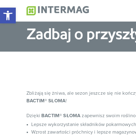
Otwórz pasek narzędzi
Intermag
Producent nawozów do
Zadbaj o przys
Zbliżają się żniwa, ale sezon jeszcze się nie kończ
BACTIM® SŁOMA
!
Dzięki
BACTIM® SŁOMA
zapewnisz swoim roślin
Lepsze wykorzystanie składników pokarmowych 
Wzrost zawartości próchnicy i lepsze magazyno