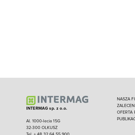
NASZA F
ZALECE
INTERMAG sp. z o.o.
OFERTA
PUBLIKA
Al. 1000-lecia 15G
32-300 OLKUSZ
Tel. + 48 32 64 55 900