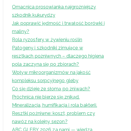
Omacnica prosowianka najgroźniejszy
szkodnik kukurydzy
Jak poprawić jędrność i trwałość borówki i
maliny?
Rola ryzosfery w żywieniu roślin
Patogeny i szkodniki zimujące w
resztkach pożniwnych – dlaczego higiena
pola zaczyna się po zbiorach?
Wpływ mikroorganizmów na jakość
kompleksu sorpcyjnego gleby
Co się dzieje ze słomą po żniwach?
Próchnica nie bierze się znikąd.
Mineralizacja, humifikacja i rola bakterii.
Resztki pożniwne: koszt, problem czy
nawóz na kolejny sezon?
ABC GLEBY 2026 za nami — wiedza,