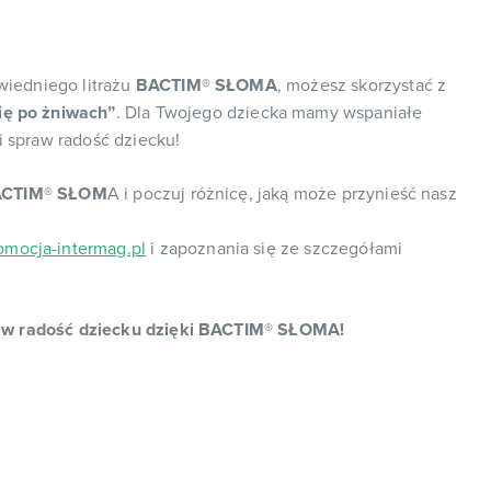
wiedniego litrażu
BACTIM® SŁOMA
, możesz skorzystać z
ię po żniwach”
. Dla Twojego dziecka mamy wspaniałe
 spraw radość dziecku!
CTIM® SŁOM
A i poczuj różnicę, jaką może przynieść nasz
mocja-intermag.pl
i zapoznania się ze szczegółami
praw radość dziecku dzięki BACTIM® SŁOMA!