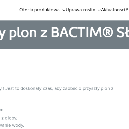
Oferta produktowa
Uprawa roślin
Aktualności
P
listnych i biostymulatorów
zły plon z BACTIM®
y ! Jest to doskonały czas, aby zadbać o przyszły plon z
om:
z gleby,
wanie wody,