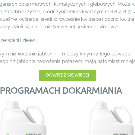
aniach pokarmowych, klimatycznych i glebowych. Może ros
ie, zasobne i żyzne, o odczynie lekko kwaśnym (pH 6,2-6,7)
cześnie kwitnące, średnio wcześnie kwitnące i późno kwitną
y dzieli się na: letnie (wczesne), jesienne i zimowe.
rwieni i zieleni.
owym niż korzenie jabłoni i – między innymi z tego powodu 
o niż jabłonie nawożenia potasem, mają natomiast mnie
DOWIEDZ SIĘ WIĘCEJ
ie gruszy jest dostarczenie drzewom odpowiednich skład
wocowania.
W PROGRAMACH DOKARMIANIA
ią obecnie integralną część programu mineralnego odżywi
®
we składniki pokarmowe: azot (
PLONVIT
NITRO
lub
NIT
®
®
(
PLONVIT
KALI
lub
KALPRIM
), magnez (
MIKROKOMPLEX
®
®
ane z gleby np.: bor (
BORMAX
TURBO
lub
BORMAX
)
pośrednio wpływają na wybarwienie owoców: mangan (
AMIN
®
®
®
IT
PHOSPHO
lub
FOSTAR
), potas (
PLONVIT
KALI
lub
K