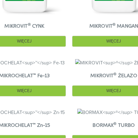
®
®
MIKROVIT
CYNK
MIKROVIT
MANGA
WIĘCEJ
WIĘCEJ
™
®
MIKROCHELAT
Fe-13
MIKROVIT
ŻELAZO
WIĘCEJ
WIĘCEJ
™
®
MIKROCHELAT
Zn-15
BORMAX
TURBO