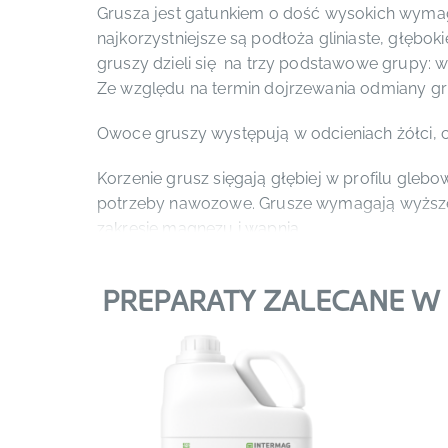
Grusza jest gatunkiem o dość wysokich wymag
najkorzystniejsze są podłoża gliniaste, głębok
gruszy dzieli się na trzy podstawowe grupy: w
Ze względu na termin dojrzewania odmiany grusz
Owoce gruszy występują w odcieniach żółci, cze
Korzenie grusz sięgają głębiej w profilu gleb
potrzeby nawozowe. Grusze wymagają wyższeg
zakresie magnezu i wapnia.
Jednym z najważniejszych zagadnień w upraw
do prawidłowego rozwoju drzew i dobrego o
PREPARATY ZALECANE 
Zabiegi dokarmiania pozakorzeniowego stanow
wspomagają zaopatrzenie roślin w podstawo
®
®
(
PLONVIT
PHOSPHO
lub
FOSTAR
), potas 
dostarczają roślinom składniki trudno pobier
dostarczają roślinom składniki, które bez
®
13
lub
MIKROVIT
MANGAN
), fosfor (
PLONV