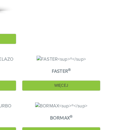
N
®
FASTER
WIĘCEJ
®
BORMAX