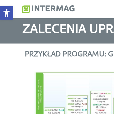
Otwórz pasek narzędzi
Intermag
Producent nawozów do
ZALECENIA UP
PRZYKŁAD PROGRAMU: 