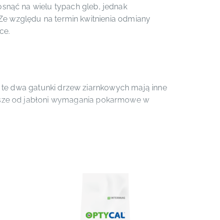
nąć na wielu typach gleb, jednak
. Ze względu na termin kwitnienia odmiany
ce.
– te dwa gatunki drzew ziarnkowych mają inne
jsze od jabłoni wymagania pokarmowe w
ników pokarmowych w ilościach potrzebnych
ania drzew gruszy, gdyż:
®
ROMAG
), fosfor
®
)
®
®
O
ULTRA
Mn-22
lub
MIKROCHELAT
Mn-
®
ALPRIM
)