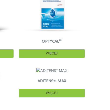
®
WAPNOVIT
TURBO
). Pozakorzeniowe
atecznej jego zawartości w owocach ze
i pogodowe w czasie kwitnienia. Na dodatek,
jne dla owadów zapylających. Z tego względu
wia efektywność kiełkowania pyłku i
®
OPTYCAL
e jest efektywne pobieranie składników
WIĘCEJ
rakcie kwitnienia, co ogranicza zaopatrzenie
w okresie wczesnowiosennym są te, które
ADITENS™ MAX
), a w przypadku słabej kondycji roślin także
WIĘCEJ
 pobranie, przetransportowanie i
 następny sezon. Zabiegi te pełnią rolę