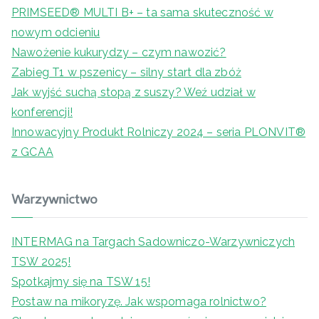
PRIMSEED® MULTI B+ – ta sama skuteczność w
nowym odcieniu
Nawożenie kukurydzy – czym nawozić?
Zabieg T1 w pszenicy – silny start dla zbóż
Jak wyjść suchą stopą z suszy? Weź udział w
konferencji!
Innowacyjny Produkt Rolniczy 2024 – seria PLONVIT®
z GCAA
Warzywnictwo
INTERMAG na Targach Sadowniczo-Warzywniczych
TSW 2025!
Spotkajmy się na TSW 15!
Postaw na mikoryzę. Jak wspomaga rolnictwo?