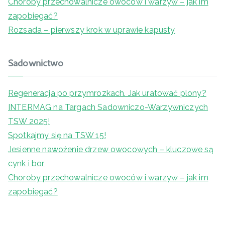
Choroby przechowalnicze owoców i warzyw – jak im
zapobiegać?
Rozsada – pierwszy krok w uprawie kapusty
Sadownictwo
Regeneracja po przymrozkach. Jak uratować plony?
INTERMAG na Targach Sadowniczo-Warzywniczych
TSW 2025!
Spotkajmy się na TSW 15!
Jesienne nawożenie drzew owocowych – kluczowe są
cynk i bor
Choroby przechowalnicze owoców i warzyw – jak im
zapobiegać?