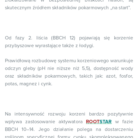
zlokalizowane w bezpośredniej bliskości nasion, są
skutecznym źródłem składników pokarmowych „na start”.
Od fazy 2. liścia (BBCH 12) pojawiają się korzenie
przybyszowe wyrastające także z łodygi.
Prawidłową rozbudowę systemu korzeniowego warunkuje
odczyn gleby (pH nie niższe niż 5,5), dostępność wody
oraz składników pokarmowych, takich jak: azot, fosfor,
potas, magnez i cynk.
Na intensywność rozwoju korzeni bardzo pozytywnie
wpływa zastosowanie aktywatora
ROOT
STAR
w fazie
BBCH 10–14. Jego działanie polega na dostarczeniu
roślinom specyficznej formy cynku skompleksowanego