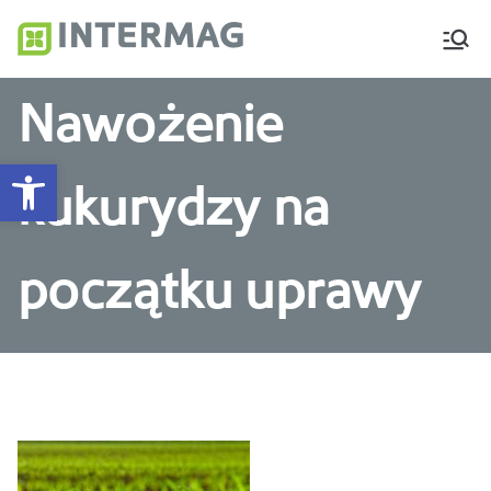
Intermag
Producent nawozów
dolistnych i biostymulatorów
Nawożenie
Otwórz pasek narzędzi
kukurydzy na
początku uprawy