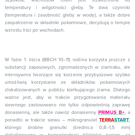
Szybkość wschodów roślin jest uzależniona od
temperatury i wilgotności gleby. Te dwa czynniki
(temperatura i zasobność gleby w wodę), a także dobre
zaopatrzenie w składniki pokarmowe, decydują o tempie
wzrostu liści po wschodach.
W fazie 1. liścia (BBCH 10–11) roślina korzysta jeszcze z
substancji zapasowych, zgromadzonych w ziarniaku, ale
intensywnie tworzące się korzenie przybyszowe szybko
umożliwią korzystanie ze składników pokarmowych
zlokalizowanych w pobliżu kiełkującego ziarna. Dlatego
ważne jest, aby w trakcie przygotowania materiału
siewnego zastosowano nie tylko odpowiednią zaprawę
donasienną, ale także nawóz donasienny
PRIMUS B+
, a
ponadto w trakcie siewu – mikrogranulat
TERRA
START
,
którego drobne granulki (średnica 0,8–1,5 mm)