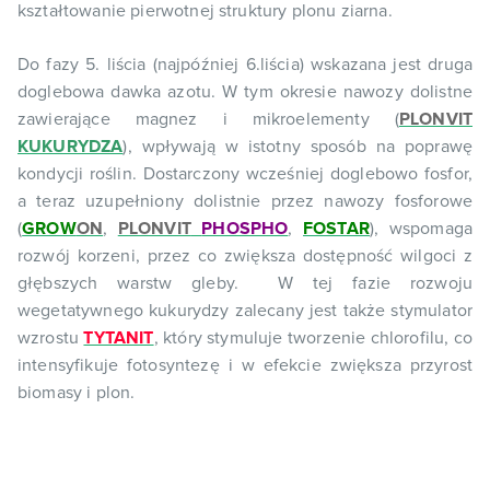
kształtowanie pierwotnej struktury plonu ziarna.
Do fazy 5. liścia (najpóźniej 6.liścia) wskazana jest druga
doglebowa dawka azotu. W tym okresie nawozy dolistne
zawierające magnez i mikroelementy (
PLONVIT
KUKURYDZA
), wpływają w istotny sposób na poprawę
kondycji roślin. Dostarczony wcześniej doglebowo fosfor,
a teraz uzupełniony dolistnie przez nawozy fosforowe
(
GROW
ON
,
PLONVIT
PHOSPHO
,
FOSTAR
), wspomaga
rozwój korzeni, przez co zwiększa dostępność wilgoci z
głębszych warstw gleby. W tej fazie rozwoju
wegetatywnego kukurydzy zalecany jest także stymulator
wzrostu
TYTANIT
, który stymuluje tworzenie chlorofilu, co
intensyfikuje fotosyntezę i w efekcie zwiększa przyrost
biomasy i plon.