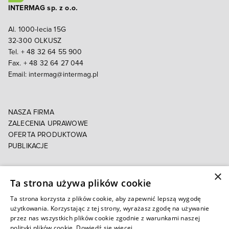
INTERMAG sp. z o.o.
Al. 1000-lecia 15G
32-300 OLKUSZ
Tel. + 48 32 64 55 900
Fax. + 48 32 64 27 044
Email:
intermag@intermag.pl
NASZA FIRMA
ZALECENIA UPRAWOWE
OFERTA PRODUKTOWA
PUBLIKACJE
×
POLITYKA PRYWATNOŚCI
Ta strona używa plików cookie
POLITYKA COOKIES
E-FAKTURA
Ta strona korzysta z plików cookie, aby zapewnić lepszą wygodę
użytkowania. Korzystając z tej strony, wyrażasz zgodę na używanie
przez nas wszystkich plików cookie zgodnie z warunkami naszej
Autoryzowany e-sklep
polityki plików cookie.
Dowiedź się więcej