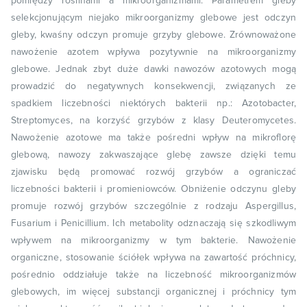
pomiędzy roślinami a mikroorganizmami. Parametrem gleby
selekcjonującym niejako mikroorganizmy glebowe jest odczyn
gleby, kwaśny odczyn promuje grzyby glebowe. Zrównoważone
nawożenie azotem wpływa pozytywnie na mikroorganizmy
glebowe. Jednak zbyt duże dawki nawozów azotowych mogą
prowadzić do negatywnych konsekwencji, związanych ze
spadkiem liczebności niektórych bakterii np.: Azotobacter,
Streptomyces, na korzyść grzybów z klasy Deuteromycetes.
Nawożenie azotowe ma także pośredni wpływ na mikroflorę
glebową, nawozy zakwaszające glebę zawsze dzięki temu
zjawisku będą promować rozwój grzybów a ograniczać
liczebności bakterii i promieniowców. Obniżenie odczynu gleby
promuje rozwój grzybów szczególnie z rodzaju Aspergillus,
Fusarium i Penicillium. Ich metabolity odznaczają się szkodliwym
wpływem na mikroorganizmy w tym bakterie. Nawożenie
organiczne, stosowanie ściółek wpływa na zawartość próchnicy,
pośrednio oddziałuje także na liczebność mikroorganizmów
glebowych, im więcej substancji organicznej i próchnicy tym