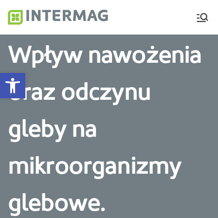
Intermag
Producent nawozów
dolistnych i biostymulatorów
Wpływ nawożenia
Otwórz pasek narzędzi
oraz odczynu
gleby na
mikroorganizmy
glebowe.