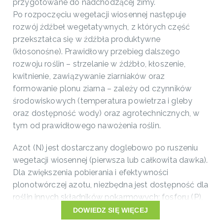
przygotowane do nadchodzącej zimy.
Po rozpoczęciu wegetacji wiosennej następuje
rozwój źdźbeł wegetatywnych, z których część
przekształca się w źdźbła produktywne
(kłosonośne). Prawidłowy przebieg dalszego
rozwoju roślin – strzelanie w źdźbło, kłoszenie,
kwitnienie, zawiązywanie ziarniaków oraz
formowanie plonu ziarna – zależy od czynników
środowiskowych (temperatura powietrza i gleby
oraz dostępność wody) oraz agrotechnicznych, w
tym od prawidłowego nawożenia roślin.
Azot (N) jest dostarczany doglebowo po ruszeniu
wegetacji wiosennej (pierwsza lub całkowita dawka).
Dla zwiększenia pobierania i efektywności
plonotwórczej azotu, niezbędna jest dostępność dla
roślin innych składników pokarmowych: fosforu (P),
potasu (K), magnezu (Mg), siarki (S). Dlatego
DOWIEDZ SIĘ WIĘCEJ