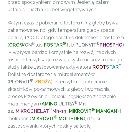
przed spoczynkiem zimowym. Jesienią zatem
ustala się liczba źdźbeł wegetatywnych.
W tym czasie pobieranie fosforu (P) z gleby bywa
zahamowane, np. gdy temperatura gleby spada
poniżej 12°C. Dlatego dolistnie dokarmienie fosforem
®
®
®
(
GROW
ON
lub
FOSTAR
lub
PLONVIT
PHOSPHO
)
– wpływa bardzo korzystnie na rozwój młodych
roślin. Intensyfikacji rozwoju systemu korzeniowego
™
służy także zastosowanie aktywatora
ROOT
STAR
.
Dolistne dostarczenie mikroelementów
®
(
PLONVIT
ZBOŻA
), intensyfikuje pobieranie
składników pokarmowych z gleby i wzmacnia
proces krzewienia. Jesienią największe znaczenie
®
mają: mangan (
AMINO
ULTRA
Mn-
™
®
22
,
MIKROCHELAT
Mn-13
,
MIKROVIT
MANGAN
) i
®
molibden (
MIKROVIT
MOLIBDEN
), dzięki
zastosowaniu których rosliny są lepiej