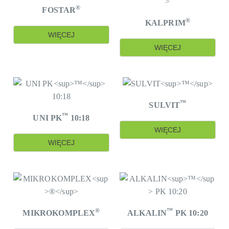
®
FOSTAR
®
KALPRIM
WIĘCEJ
WIĘCEJ
™
SULVIT
™
UNI PK
10:18
WIĘCEJ
WIĘCEJ
®
™
MIKROKOMPLEX
ALKALIN
PK 10:20