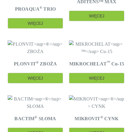
ADITENS™ MAX
wzrost plonu i jego parametry jakościowe.
®
PROAQUA
TRIO
WIĘCEJ
WIĘCEJ
®
™
PLONVIT
ZBOŻA
MIKROCHELAT
Cu-15
WIĘCEJ
WIĘCEJ
®
®
BACTIM
SŁOMA
MIKROVIT
CYNK