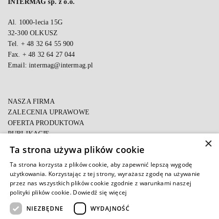
INTERMAG sp. z o.o.
Al. 1000-lecia 15G
32-300 OLKUSZ
Tel. + 48 32 64 55 900
Fax. + 48 32 64 27 044
Email:
intermag@intermag.pl
NASZA FIRMA
ZALECENIA UPRAWOWE
OFERTA PRODUKTOWA
PUBLIKACJE
×
Ta strona używa plików cookie
POLITYKA PRYWATNOŚCI
Ta strona korzysta z plików cookie, aby zapewnić lepszą wygodę
POLITYKA COOKIES
użytkowania. Korzystając z tej strony, wyrażasz zgodę na używanie
E-FAKTURA
przez nas wszystkich plików cookie zgodnie z warunkami naszej
polityki plików cookie.
Dowiedź się więcej
NIEZBĘDNE
WYDAJNOŚĆ
Autoryzowany e-sklep